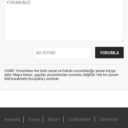
UYARI: Yorumların her türlü cezai ve hukuki sorumluluğu yazan kişiye
aittir. Mepa News, yapılan yorumlardan sorumlu değildir. Her bir yorum
600 karakterle (boşluklu) sınırlıdır.
Anasayfa
Künye
İletişim
Gizlilik İlkeleri
Sitene Ekle