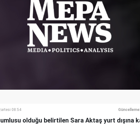
artesi 08:54
Güncelleme
umlusu olduğu belirtilen Sara Aktaş yurt dışına 