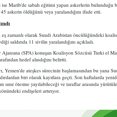
li ise Marib'de sabah eğitimi yapan askerlerin bulunduğu
 45 askerin öldüğünü veya yaralandığını ifade etti.
ındı
la eş zamanlı olarak Suudi Arabistan öncülüğündeki koali
diği saldırıda 11 sivilin yaralandığını açıkladı.
 Ajansına (SPA) konuşan Koalisyon Sözcüsü Turki el Mali
arafından hedef alındığını belirtti.
ırı, Yemen'de ateşkes sürecinin başlamasından bu yana Su
dırılardan biri olarak kayıtlara geçti. Son haftalarda yeni
 sınır ötesine yayılabileceği ve taraflar arasında yürütül
yönündeki endişeleri artırıyor.