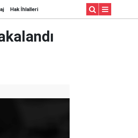
aj
Hak İhlalleri
akalandı