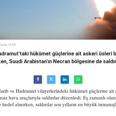
Cuma 10:59
adramut'taki hükümet güçlerine ait askeri üsleri b
rken, Suudi Arabistan'ın Necran bölgesine de saldır
arib ve Hadramut vilayetlerindeki hükümet güçlerine ait 
ansız hava araçlarıyla saldırılar düzenledi. Eş zamanlı ola
 hedef alınırken, saldırılar son yılların en büyük tırmanış