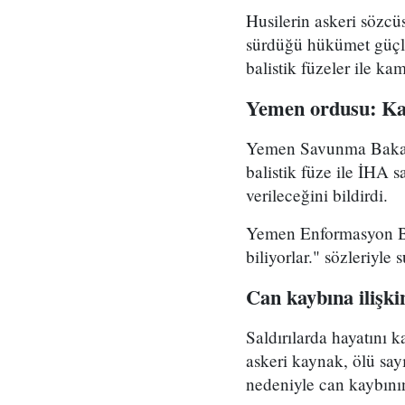
Husilerin askeri sözcü
sürdüğü hükümet güçler
balistik füzeler ile ka
Yemen ordusu: Kar
Yemen Savunma Bakanlı
balistik füze ile İHA s
verileceğini bildirdi.
Yemen Enformasyon Ba
biliyorlar." sözleriyle
Can kaybına ilişki
Saldırılarda hayatını k
askeri kaynak, ölü say
nedeniyle can kaybının