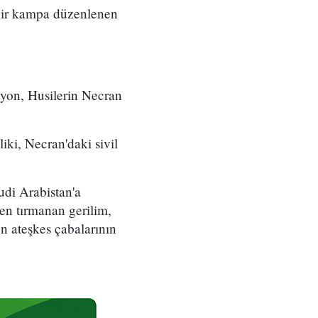
 bir kampa düzenlenen
syon, Husilerin Necran
ki, Necran'daki sivil
udi Arabistan'a
den tırmanan gerilim,
en ateşkes çabalarının