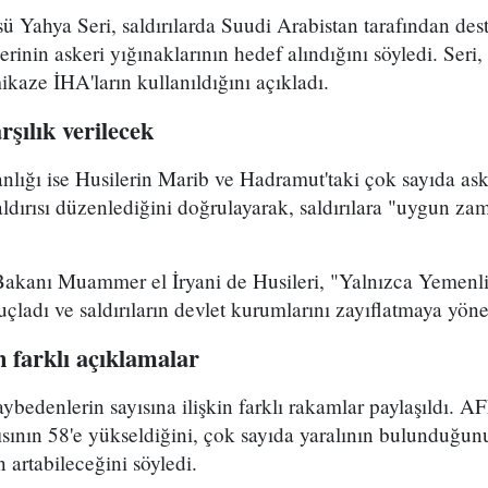
sü Yahya Seri, saldırılarda Suudi Arabistan tarafından des
inin askeri yığınaklarının hedef alındığını söyledi. Seri
mikaze İHA'ların kullanıldığını açıkladı.
şılık verilecek
ğı ise Husilerin Marib ve Hadramut'taki çok sayıda ask
aldırısı düzenlediğini doğrulayarak, saldırılara "uygun za
kanı Muammer el İryani de Husileri, "Yalnızca Yemenli
 suçladı ve saldırıların devlet kurumlarını zayıflatmaya y
n farklı açıklamalar
aybedenlerin sayısına ilişkin farklı rakamlar paylaşıldı. A
ısının 58'e yükseldiğini, çok sayıda yaralının bulunduğunu
 artabileceğini söyledi.