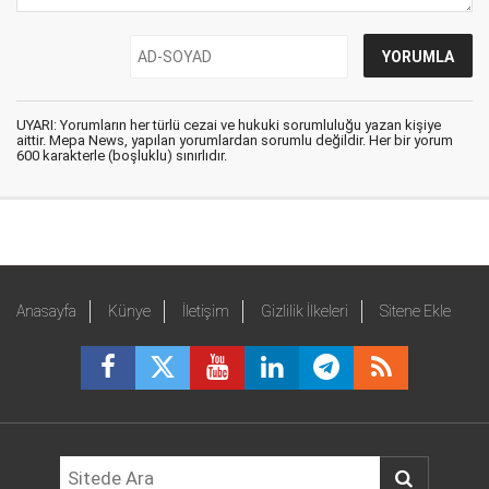
UYARI: Yorumların her türlü cezai ve hukuki sorumluluğu yazan kişiye
aittir. Mepa News, yapılan yorumlardan sorumlu değildir. Her bir yorum
600 karakterle (boşluklu) sınırlıdır.
Anasayfa
Künye
İletişim
Gizlilik İlkeleri
Sitene Ekle