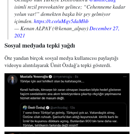
isimli rezil provokatöre gelince; “Cehenneme kadar
yolun var!” demekten başka bir şey gelmiyor
içimden.
https://t.co/uMqy5daMhb
— Kenan ALPAY (@kenan_alpay)
December 27,
2021
Sosyal medyada tepki yağdı
Öte yandan birçok sosyal medya kullanıcısı paylaştığı
videoyu alıntılayarak Ümit Özdağ'a tepki gösterdi.