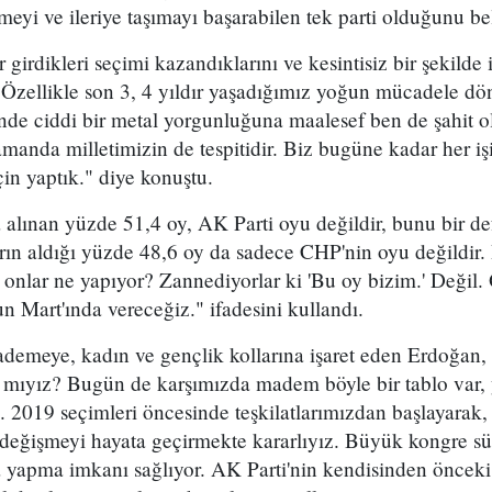
eyi ve ileriye taşımayı başarabilen tek parti olduğunu beli
 girdikleri seçimi kazandıklarını ve kesintisiz bir şekilde 
Özellikle son 3, 4 yıldır yaşadığımız yoğun mücadele dö
sinde ciddi bir metal yorgunluğuna maalesef ben de şahit
amanda milletimizin de tespitidir. Biz bugüne kadar her iş
için yaptık." diye konuştu.
alınan yüzde 51,4 oy, AK Parti oyu değildir, bunu bir de
ların aldığı yüzde 48,6 oy da sadece CHP'nin oyu değildir
 onlar ne yapıyor? Zannediyorlar ki 'Bu oy bizim.' Değil.
un Mart'ında vereceğiz." ifadesini kullandı.
kademeye, kadın ve gençlik kollarına işaret eden Erdoğan
 mıyız? Bugün de karşımızda madem böyle bir tablo var, 
2019 seçimleri öncesinde teşkilatlarımızdan başlayarak, 
 değişmeyi hayata geçirmekte kararlıyız. Büyük kongre sü
 yapma imkanı sağlıyor. AK Parti'nin kendisinden önceki 