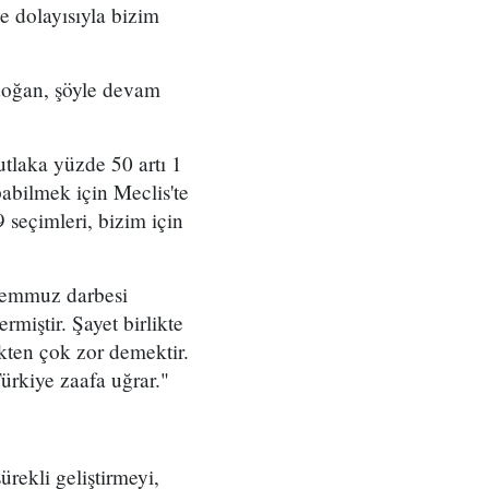
e dolayısıyla bizim
rdoğan, şöyle devam
utlaka yüzde 50 artı 1
abilmek için Meclis'te
seçimleri, bizim için
Temmuz darbesi
miştir. Şayet birlikte
kten çok zor demektir.
ürkiye zaafa uğrar."
rekli geliştirmeyi,