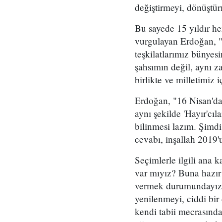
değiştirmeyi, dönüştürm
Bu sayede 15 yıldır her
vurgulayan Erdoğan, "
teşkilatlarımız bünye
şahsımın değil, aynı z
birlikte ve milletimiz 
Erdoğan, "16 Nisan'da 
aynı şekilde 'Hayır'cı
bilinmesi lazım. Şimdi
cevabı, inşallah 2019'
Seçimlerle ilgili ana 
var mıyız? Buna hazır
vermek durumundayız. 
yenilenmeyi, ciddi bir
kendi tabii mecrasında