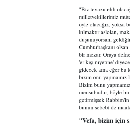
"Biz tevazu ehli olac
milletvekillerimiz müt
öyle olacağız, yoksa 
kılmaktır aslolan, m
düşünüyorsan, geldiğin
Cumhurbaşkanı olsan n
bir mezar. Oraya defn
'er kişi niyetine' diy
gidecek ama eğer bu ku
bizim onu yapmamız laz
Bizim bunu yapmamız l
mensubudur, böyle bir 
getirmişsek Rabbim'in
bunun sebebi de maales
"Vefa, bizim için 