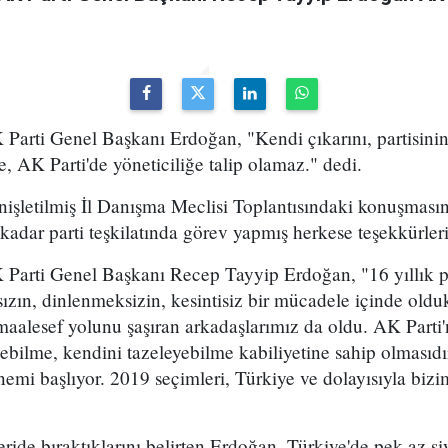
arti Genel Başkanı Erdoğan, "Kendi çıkarını, partisinin 
, AK Parti'de yöneticiliğe talip olamaz." dedi.
işletilmiş İl Danışma Meclisi Toplantısındaki konuşmasın
dar parti teşkilatında görev yapmış herkese teşekkürlerin
arti Genel Başkanı Recep Tayyip Erdoğan, "16 yıllık part
ın, dinlenmeksizin, kesintisiz bir mücadele içinde olduk
maalesef yolunu şaşıran arkadaşlarımız da oldu. AK Parti'
yebilme, kendini tazeleyebilme kabiliyetine sahip olması
emi başlıyor. 2019 seçimleri, Türkiye ve dolayısıyla bizi
geride bıraktıklarını belirten Erdoğan, Türkiye'de pek az s