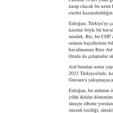
nasip olacak bu uzun 
eserler kazandırıldığın
Erdoğan, Türkiye'ye çağ
üzerine böyle bir hava
sunduk. Biz, bu CHP zi
onların hayallerinin bi
havalimanını Rize-Artv
Orada da çalışmalar sü
Asıl bundan sonra yapı
2023 Türkiyesi'nde, ke
Giresun'a yakışmayacağ
Erdoğan, bu atılımın ö
yıllık iktidar dönemim
süreçte elbette yorula
önemli özelliği, sürek