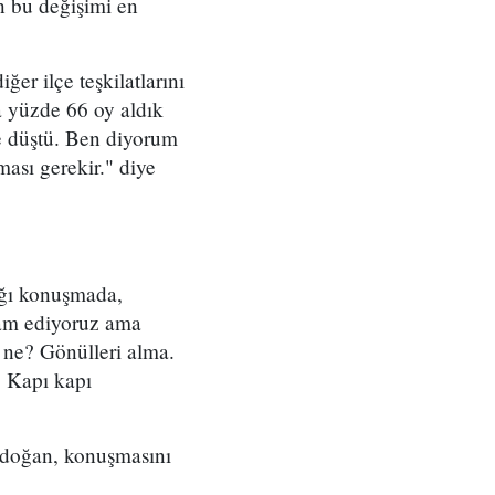
in bu değişimi en
er ilçe teşkilatlarını
a yüzde 66 oy aldık
e düştü. Ben diyorum
ması gerekir." diye
tığı konuşmada,
vam ediyoruz ama
a ne? Gönülleri alma.
? Kapı kapı
Erdoğan, konuşmasını