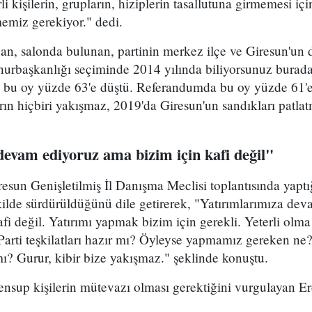
i kişilerin, grupların, hiziplerin tasallutuna girmemesi iç
memiz gerekiyor." dedi.
 salonda bulunan, partinin merkez ilçe ve Giresun'un diğ
hurbaşkanlığı seçiminde 2014 yılında biliyorsunuz burad
 bu oy yüzde 63'e düştü. Referandumda bu oy yüzde 61'
rın hiçbiri yakışmaz, 2019'da Giresun'un sandıkları patlat
devam ediyoruz ama bizim için kafi değil"
resun Genişletilmiş İl Danışma Meclisi toplantısında yap
kilde sürdürüldüğünü dile getirerek, "Yatırımlarımıza de
kafi değil. Yatırımı yapmak bizim için gerekli. Yeterli olm
arti teşkilatları hazır mı? Öyleyse yapmamız gereken ne
? Gurur, kibir bize yakışmaz." şeklinde konuştu.
mensup kişilerin mütevazı olması gerektiğini vurgulayan 