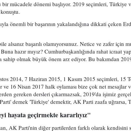
bir mücadele dönemi başlıyor. 2019 seçimleri, Türkiye v
 konuştu.
ıyla önemli bir başarının yakalandığına dikkati çeken E
ile alsanız başarılı olamıyorsunuz. Netice ve zafer için m
 Buna hazır mıyız? Cumhurbaşkanlığında rahat icraat yap
a sahip olmak büyük önem arz ediyor. Bu bakımdan 2019 
.
stos 2014, 7 Haziran 2015, 1 Kasım 2015 seçimleri, 15 
r ve 16 Nisan 2017 halk oylaması bize çok net mesajlar ver
erden gereken dersleri çıkarmazsak, 2019'da işimiz gerçe
rti' demek 'Türkiye' demektir, AK Parti zaafa uğrarsa, T
yi hayata geçirmekte kararlıyız"
 AK Parti'nin diğer partilerden farklı olarak kendisini sü