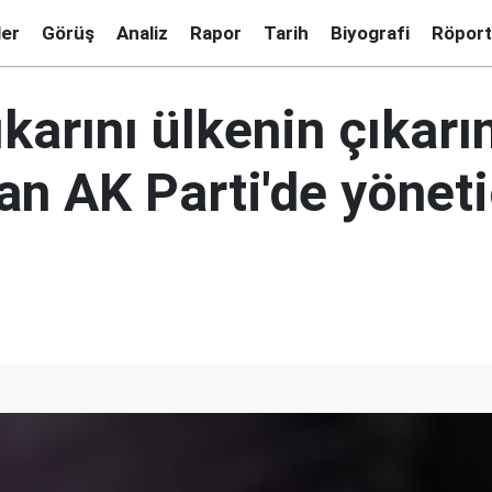
ler
Görüş
Analiz
Rapor
Tarih
Biyografi
Röport
ıkarını ülkenin çıkar
an AK Parti'de yöneti