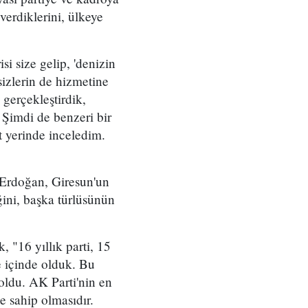
erdiklerini, ülkeye
si size gelip, 'denizin
sizlerin de hizmetine
 gerçekleştirdik,
. Şimdi de benzeri bir
t yerinde inceledim.
 Erdoğan, Giresun'un
ğini, başka türlüsünün
 "16 yıllık parti, 15
e içinde olduk. Bu
oldu. AK Parti'nin en
e sahip olmasıdır.