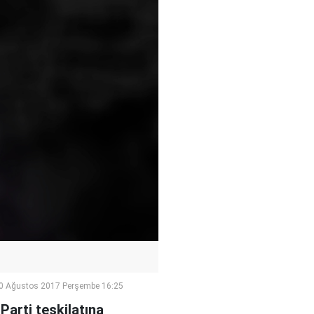
0 Ağustos 2017 Perşembe 16:25
arti teşkilatına