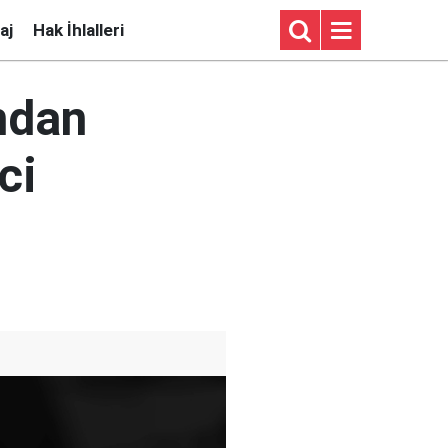
aj
Hak İhlalleri
ından
ci