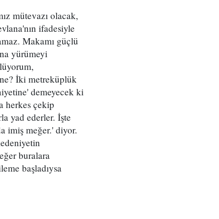
mız mütevazı olacak,
vlana'nın ifadesiyle
aramaz. Makamı güçlü
una yürümeyi
ylüyorum,
 ne? İki metreküplük
iyetine' demeyecek ki
da herkes çekip
a yad ederler. İşte
 imiş meğer.' diyor.
medeniyetin
eğer buralara
ileme başladıysa