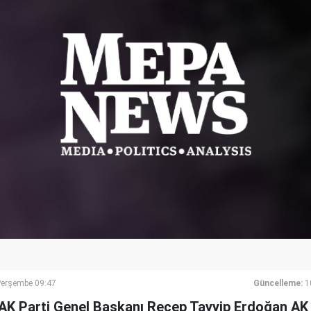
Perşembe 09:47
Güncelleme:
1
K Parti Genel Başkanı Recep Tayyip Erdoğan AK P