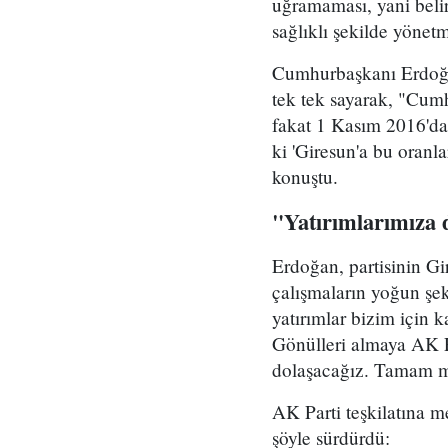
uğramaması, yani belirl
sağlıklı şekilde yönet
Cumhurbaşkanı Erdoğan,
tek tek sayarak, "Cum
fakat 1 Kasım 2016'da
ki 'Giresun'a bu oranla
konuştu.
"Yatırımlarımıza 
Erdoğan, partisinin Gi
çalışmaların yoğun şe
yatırımlar bizim için 
Gönülleri almaya AK P
dolaşacağız. Tamam mı
AK Parti teşkilatına 
şöyle sürdürdü: