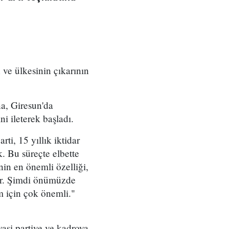
ve ülkesinin çıkarının
a, Giresun'da
i ileterek başladı.
i, 15 yıllık iktidar
. Bu süreçte elbette
nin en önemli özelliği,
dır. Şimdi önümüzde
m için çok önemli."
iyasi partiye ve kadroya