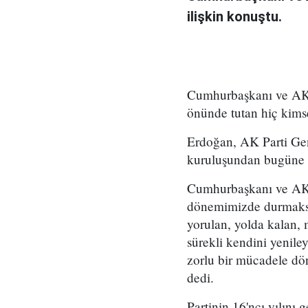
ilişkin konuştu.
Cumhurbaşkanı ve AK P
önünde tutan hiç kimse
Erdoğan, AK Parti Gen
kuruluşundan bugüne ka
Cumhurbaşkanı ve AK P
dönemimizde durmaksız
yorulan, yolda kalan, 
sürekli kendini yenile
zorlu bir mücadele dön
dedi.
Partinin 16'ncı yılını 