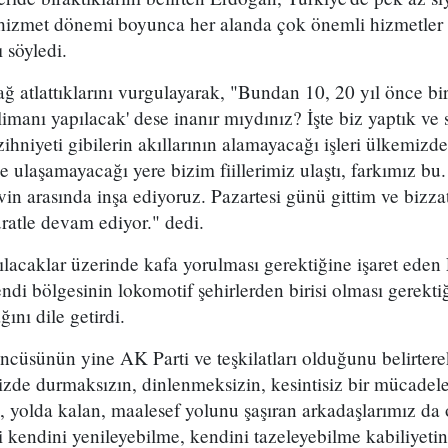
hizmet dönemi boyunca her alanda çok önemli hizmetler v
ı söyledi.
 atlattıklarını vurgulayarak, "Bundan 10, 20 yıl önce biri
limanı yapılacak' dese inanır mıydınız? İşte biz yaptık ve 
hniyeti gibilerin akıllarının alamayacağı işleri ülkemizde
le ulaşamayacağı yere bizim fiillerimiz ulaştı, farkımız bu
in arasında inşa ediyoruz. Pazartesi günü gittim ve bizza
ratle devam ediyor." dedi.
lacaklar üzerinde kafa yorulması gerektiğine işaret eden
ndi bölgesinin lokomotif şehirlerden birisi olması gerekti
ını dile getirdi.
ncüsünün yine AK Parti ve teşkilatları olduğunu belirterek,
izde durmaksızın, dinlenmeksizin, kesintisiz bir mücadel
n, yolda kalan, maalesef yolunu şaşıran arkadaşlarımız da 
li kendini yenileyebilme, kendini tazeleyebilme kabiliyetin