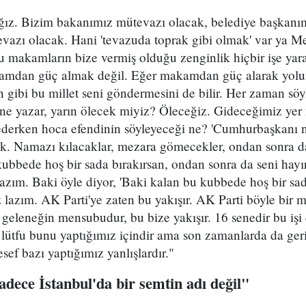
ağız. Bizim bakanımız mütevazı olacak, belediye başkanı
evazı olacak. Hani 'tevazuda toprak gibi olmak' var ya Me
bu makamların bize vermiş olduğu zenginlik hiçbir işe y
akamdan güç almak değil. Eğer makamdan güç alarak yol
 gibi bu millet seni göndermesini de bilir. Her zaman sö
e yazar, yarın ölecek miyiz? Öleceğiz. Gideceğimiz yer
ederken hoca efendinin söyleyeceği ne? 'Cumhurbaşkanı n
ecek. Namazı kılacaklar, mezara gömecekler, ondan sonra 
bbede hoş bir sada bırakırsan, ondan sonra da seni hayırl
ım. Baki öyle diyor, 'Baki kalan bu kubbede hoş bir sada
azım. AK Parti'ye zaten bu yakışır. AK Parti böyle bir 
geleneğin mensubudur, bu bize yakışır. 16 senedir bu işi 
 lütfu bunu yaptığımız içindir ama son zamanlarda da ger
ef bazı yaptığımız yanlışlardır."
sadece İstanbul'da bir semtin adı değil"