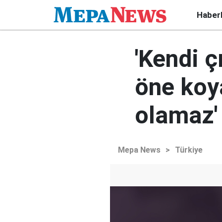
Haber
'Kendi ç
öne koy
olamaz'
Mepa News
>
Türkiye