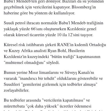
Babu'l Mendeb'ten geri dönüyor. Bazıları da su yolundan
geçebilmek için vericilerini kapatıyor. Bloomberg'in
haberine göre bu yöntem de kullanılıyor.
Suudi petrol ihracatı normalde Babu'l Mendeb trafiğinin
yaklaşık yüzde 66'sını oluştururken Kızıldeniz genel
olarak küresel ticaretin yüzde 10 ila 12'sini taşıyor.
Küresel risk istihbaratı şirketi RANE'in kıdemli Ortadoğu
ve Kuzey Afrika analisti Ryan Bohl, Husilerin
Kızıldeniz'in kuzeyindeki "bütün trafiği" kapatmasının
"muhtemel olmadığını" söyledi.
Bunun yerine Mısır limanlarını ve Süveyş Kanalı'nı
vurarak "inandırıcı bir tehdit" olduklarını gösterebilir ve
Suudileri "gemilerini gizlemek için tedbirler almaya"
zorlayabilirler.
Bu tedbirler arasında "vericilerin kapatılması" ve
mürettebata "çok daha yüksek" ücretler ödenmesi