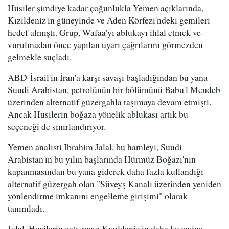
Husiler şimdiye kadar çoğunlukla Yemen açıklarında,
Kızıldeniz'in güneyinde ve Aden Körfezi'ndeki gemileri
hedef almıştı. Grup, Wafaa'yı ablukayı ihlal etmek ve
vurulmadan önce yapılan uyarı çağrılarını görmezden
gelmekle suçladı.
ABD-İsrail'in İran'a karşı savaşı başladığından bu yana
Suudi Arabistan, petrolünün bir bölümünü Babu'l Mendeb
üzerinden alternatif güzergahla taşımaya devam etmişti.
Ancak Husilerin boğaza yönelik ablukası artık bu
seçeneği de sınırlandırıyor.
Yemen analisti Ibrahim Jalal, bu hamleyi, Suudi
Arabistan'ın bu yılın başlarında Hürmüz Boğazı'nın
kapanmasından bu yana giderek daha fazla kullandığı
alternatif güzergah olan "Süveyş Kanalı üzerinden yeniden
yönlendirme imkanını engelleme girişimi" olarak
tanımladı.
Jalal, Husilerin çatışmayı Kızıldeniz'in daha kuzeyine