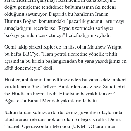
doğru genişletme tehdidinde bulunmasının iki nedeni
olduğunu savunuyor. Dışarıda bu hamlenin İran'ın
Hürmüz Boğazı konusundaki "pazarlık gücünü" artırmayı
amaçladığını, içeride ise "Riyad üzerindeki zorlayıcı
baskıyı yeniden tesis etmeyi" hedeflediğini söyledi.
Gemi takip şirketi Kpler'de analist olan Matthew Wright
bu hafta BBC'ye, "Ham petrol ticaretine yönelik tehdit
açısından bu krizin başlangıcından bu yana yaşadığımız en
kötü dönemdeyiz" dedi.
Husiler, ablukanın ilan edilmesinden bu yana sekiz tankeri
vurduklarını öne sürüyor. Bunlardan en az beşi Suudi, biri
ise Hindistan bayraklıydı. Hindistan bayraklı tanker 4
Ağustos'ta Babu'l Mendeb yakınlarında battı.
Saldırılardan yalnızca dördü, deniz güvenliği olaylarında
uluslararası referans noktası olan Birleşik Krallık Deniz
Ticareti Operasyonları Merkezi (UKMTO) tarafından