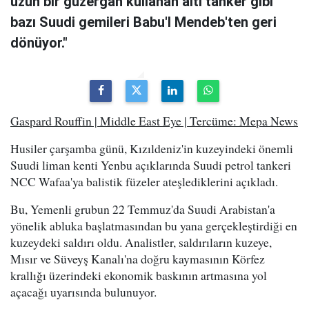
uzun bir güzergah kullanan altı tanker gibi
bazı Suudi gemileri Babu'l Mendeb'ten geri
dönüyor."
Gaspard Rouffin | Middle East Eye | Tercüme: Mepa News
Husiler çarşamba günü, Kızıldeniz'in kuzeyindeki önemli
Suudi liman kenti Yenbu açıklarında Suudi petrol tankeri
NCC Wafaa'ya balistik füzeler ateşlediklerini açıkladı.
Bu, Yemenli grubun 22 Temmuz'da Suudi Arabistan'a
yönelik abluka başlatmasından bu yana gerçekleştirdiği en
kuzeydeki saldırı oldu. Analistler, saldırıların kuzeye,
Mısır ve Süveyş Kanalı'na doğru kaymasının Körfez
krallığı üzerindeki ekonomik baskının artmasına yol
açacağı uyarısında bulunuyor.