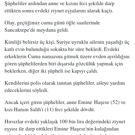
Şüpheliler ardından anne ve kızını feci şekilde darp
ettikten sonra evdeki ziynet eşyalarını alarak kaçtı.
Olay, geçtiğimiz cuma günü öğle saatlerinde
Sancaktepe'de meydana geldi.
Kimliği belirsiz üç kişi, Suriye uyruklu ailenin yaşadığı üç
katlı evin bulunduğu sokakta bir süre bekledi. Evdeki
erkeklerin Cuma namazına gitmek üzere evden ayrıldığını
gören şüphelilerden biri dışarıda gözcülük yapmak için
beklerken, diğer iki şüpheli ise kapıyı çaldı.
Kendilerini polis olarak tanıtan şüpheliler, aileye yardım
edeceklerini söyledi.
Ancak içeri giren şüpheliler, anne Emine Haşese (52) ve
kızı Hanım Salih'i (11) feci şekilde dövdü.
Hırsızlar evdeki yaklaşık 100 bin lira değerindeki ziynet
eşyası ile darp ettikleri Emine Haşese'nin kulağından