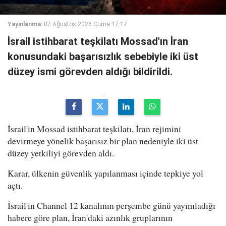
Yayınlanma:
07 Ağustos 2026 Cuma 17:17
İsrail istihbarat teşkilatı Mossad'ın İran
konusundaki başarısızlık sebebiyle iki üst
düzey ismi görevden aldığı bildirildi.
İsrail'in Mossad istihbarat teşkilatı, İran rejimini
devirmeye yönelik başarısız bir plan nedeniyle iki üst
düzey yetkiliyi görevden aldı.
Karar, ülkenin güvenlik yapılanması içinde tepkiye yol
açtı.
İsrail'in Channel 12 kanalının perşembe günü yayımladığı
habere göre plan, İran'daki azınlık gruplarının