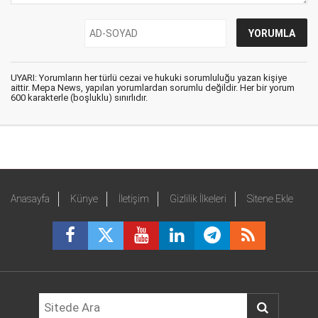
UYARI: Yorumların her türlü cezai ve hukuki sorumluluğu yazan kişiye
aittir. Mepa News, yapılan yorumlardan sorumlu değildir. Her bir yorum
600 karakterle (boşluklu) sınırlıdır.
Anasayfa
Künye
İletişim
Gizlilik İlkeleri
Sitene Ekle