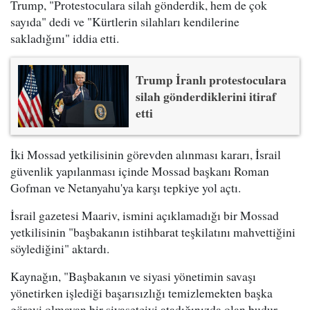
Trump, "Protestoculara silah gönderdik, hem de çok
sayıda" dedi ve "Kürtlerin silahları kendilerine
sakladığını" iddia etti.
Trump İranlı protestoculara
silah gönderdiklerini itiraf
etti
İki Mossad yetkilisinin görevden alınması kararı, İsrail
güvenlik yapılanması içinde Mossad başkanı Roman
Gofman ve Netanyahu'ya karşı tepkiye yol açtı.
İsrail gazetesi Maariv, ismini açıklamadığı bir Mossad
yetkilisinin "başbakanın istihbarat teşkilatını mahvettiğini
söylediğini" aktardı.
Kaynağın, "Başbakanın ve siyasi yönetimin savaşı
yönetirken işlediği başarısızlığı temizlemekten başka
görevi olmayan bir siyasetçiyi atadığınızda olan budur.