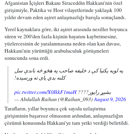
Afganistan İçişleri Bakanı Siraceddin Hakkani'nin özel
girişimiyle, Paktika ve Host vilayetlerinde yaklaşık 100
yıldır devam eden aşiret anlaşmazlığı barışla sonuçlandı.
Yerel kaynaklara göre, iki aşiret arasında nesiller boyunca
süren ve 200'den fazla kişinin hayatını kaybetmesine,
yüzlercesinin de yaralanmasına neden olan kan davası,
Hakkani'nin yürüttüğü arabuluculuk görüşmeleri
sonucunda sona erdi.
په لویه پکتیا کې د خلیفه صاحب په هڅو څه باندې سل
کلنه بدي پای ته ورسېده!
pic.twitter.com/X0IkkF1maH
بشپړ راپور????
— Abdullah Raihan (@Raihan_093)
August 9, 2026
Tarafların, yıllar boyunca çok sayıda uzlaştırma
girişiminin başarısız olmasının ardından, anlaşmazlığın
çözümü konusunda Hakkani'ye tam yetki verdiği belirtildi.