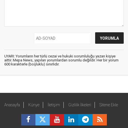
UYARI: Yorumların her türlü cezai ve hukuki sorumluluğu yazan kişiye
aittir. Mepa News, yapılan yorumlardan sorumlu değildir. Her bir yorum
600 karakterle (boşluklu) sınırlıdır.
Anasayfa
Künye
İletişim
Gizlilik İlkeleri
Sitene Ekle