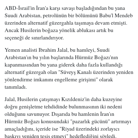
ABD-İsrail'in İran'a karşı savaşı başladığından bu yana
Suudi Arabistan, petrolünün bir bölümünü Babu'l Mendeb
üzerinden alternatif güzergahla taşımaya devam etmişti.
Ancak Husilerin boğaza yönelik ablukası artık bu
seçeneği de sınırlandırıyor.
Yemen analisti Ibrahim Jalal, bu hamleyi, Suudi
Arabistan'ın bu yılın başlarında Hürmüz Boğazı'nın
kapanmasından bu yana giderek daha fazla kullandığı
alternatif güzergah olan "Süveyş Kanalı üzerinden yeniden
yönlendirme imkanını engelleme girişimi" olarak
tanımladı.
Jalal, Husilerin çatışmayı Kızıldeniz'in daha kuzeyine
doğru genişletme tehdidinde bulunmasının iki nedeni
olduğunu savunuyor. Dışarıda bu hamlenin İran'ın
Hürmüz Boğazı konusundaki "pazarlık gücünü" artırmayı
amaçladığını, içeride ise "Riyad üzerindeki zorlayıcı
baskıyı yeniden tesis etmeyi" hedeflediğini söyledi.