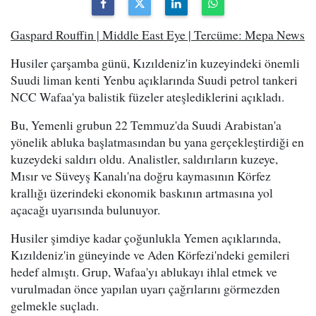
Gaspard Rouffin | Middle East Eye | Tercüme: Mepa News
Husiler çarşamba günü, Kızıldeniz'in kuzeyindeki önemli
Suudi liman kenti Yenbu açıklarında Suudi petrol tankeri
NCC Wafaa'ya balistik füzeler ateşlediklerini açıkladı.
Bu, Yemenli grubun 22 Temmuz'da Suudi Arabistan'a
yönelik abluka başlatmasından bu yana gerçekleştirdiği en
kuzeydeki saldırı oldu. Analistler, saldırıların kuzeye,
Mısır ve Süveyş Kanalı'na doğru kaymasının Körfez
krallığı üzerindeki ekonomik baskının artmasına yol
açacağı uyarısında bulunuyor.
Husiler şimdiye kadar çoğunlukla Yemen açıklarında,
Kızıldeniz'in güneyinde ve Aden Körfezi'ndeki gemileri
hedef almıştı. Grup, Wafaa'yı ablukayı ihlal etmek ve
vurulmadan önce yapılan uyarı çağrılarını görmezden
gelmekle suçladı.