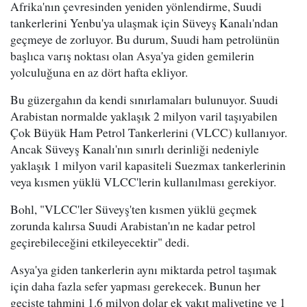
Afrika'nın çevresinden yeniden yönlendirme, Suudi
tankerlerini Yenbu'ya ulaşmak için Süveyş Kanalı'ndan
geçmeye de zorluyor. Bu durum, Suudi ham petrolünün
başlıca varış noktası olan Asya'ya giden gemilerin
yolculuğuna en az dört hafta ekliyor.
Bu güzergahın da kendi sınırlamaları bulunuyor. Suudi
Arabistan normalde yaklaşık 2 milyon varil taşıyabilen
Çok Büyük Ham Petrol Tankerlerini (VLCC) kullanıyor.
Ancak Süveyş Kanalı'nın sınırlı derinliği nedeniyle
yaklaşık 1 milyon varil kapasiteli Suezmax tankerlerinin
veya kısmen yüklü VLCC'lerin kullanılması gerekiyor.
Bohl, "VLCC'ler Süveyş'ten kısmen yüklü geçmek
zorunda kalırsa Suudi Arabistan'ın ne kadar petrol
geçirebileceğini etkileyecektir" dedi.
Asya'ya giden tankerlerin aynı miktarda petrol taşımak
için daha fazla sefer yapması gerekecek. Bunun her
geçişte tahmini 1.6 milyon dolar ek yakıt maliyetine ve 1