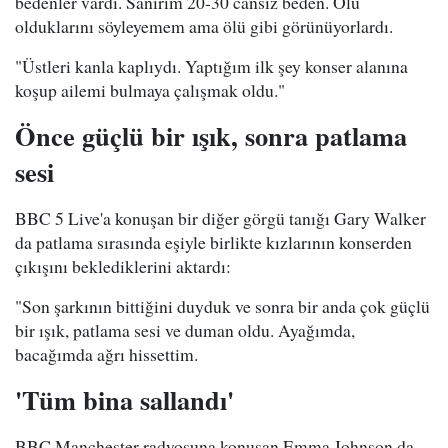
bedenler vardı. Sanırım 20-30 cansız beden. Ölü
olduklarını söyleyemem ama ölü gibi görünüyorlardı.
"Üstleri kanla kaplıydı. Yaptığım ilk şey konser alanına
koşup ailemi bulmaya çalışmak oldu."
Önce güçlü bir ışık, sonra patlama
sesi
BBC 5 Live'a konuşan bir diğer görgü tanığı Gary Walker
da patlama sırasında eşiyle birlikte kızlarının konserden
çıkışını beklediklerini aktardı:
"Son şarkının bittiğini duyduk ve sonra bir anda çok güçlü
bir ışık, patlama sesi ve duman oldu. Ayağımda,
bacağımda ağrı hissettim.
'Tüm bina sallandı'
BBC Manchester radyosuna konuşan Emma Johnson da,