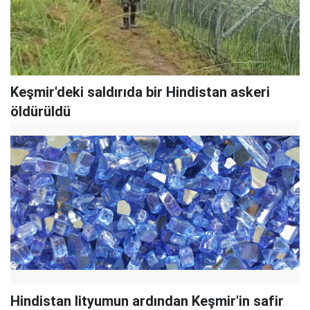
Keşmir'deki saldırıda bir Hindistan askeri
öldürüldü
Hindistan lityumun ardından Keşmir'in safir