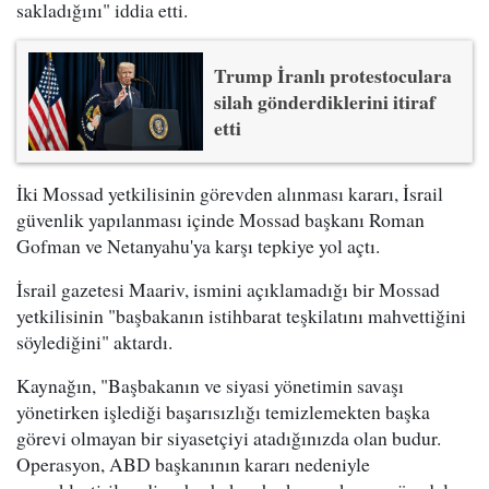
sakladığını" iddia etti.
Trump İranlı protestoculara
silah gönderdiklerini itiraf
etti
İki Mossad yetkilisinin görevden alınması kararı, İsrail
güvenlik yapılanması içinde Mossad başkanı Roman
Gofman ve Netanyahu'ya karşı tepkiye yol açtı.
İsrail gazetesi Maariv, ismini açıklamadığı bir Mossad
yetkilisinin "başbakanın istihbarat teşkilatını mahvettiğini
söylediğini" aktardı.
Kaynağın, "Başbakanın ve siyasi yönetimin savaşı
yönetirken işlediği başarısızlığı temizlemekten başka
görevi olmayan bir siyasetçiyi atadığınızda olan budur.
Operasyon, ABD başkanının kararı nedeniyle