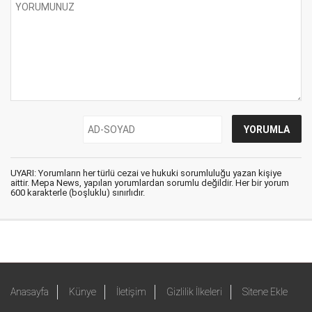
UYARI: Yorumların her türlü cezai ve hukuki sorumluluğu yazan kişiye
aittir. Mepa News, yapılan yorumlardan sorumlu değildir. Her bir yorum
600 karakterle (boşluklu) sınırlıdır.
Anasayfa
Künye
İletişim
Gizlilik İlkeleri
Sitene Ekle