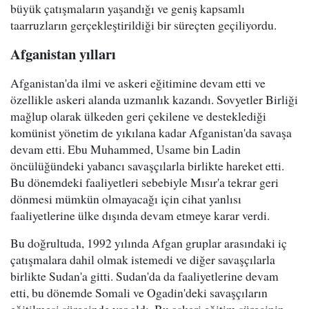
büyük çatışmaların yaşandığı ve geniş kapsamlı
taarruzların gerçekleştirildiği bir süreçten geçiliyordu.
Afganistan yılları
Afganistan'da ilmi ve askeri eğitimine devam etti ve
özellikle askeri alanda uzmanlık kazandı. Sovyetler Birliği
mağlup olarak ülkeden geri çekilene ve desteklediği
komünist yönetim de yıkılana kadar Afganistan'da savaşa
devam etti. Ebu Muhammed, Usame bin Ladin
öncülüğündeki yabancı savaşçılarla birlikte hareket etti.
Bu dönemdeki faaliyetleri sebebiyle Mısır'a tekrar geri
dönmesi mümkün olmayacağı için cihat yanlısı
faaliyetlerine ülke dışında devam etmeye karar verdi.
Bu doğrultuda, 1992 yılında Afgan gruplar arasındaki iç
çatışmalara dahil olmak istemedi ve diğer savaşçılarla
birlikte Sudan'a gitti. Sudan'da da faaliyetlerine devam
etti, bu dönemde Somali ve Ogadin'deki savaşçıların
eğitilmesi sürecinde yer aldı. Bu askeri eğitim sürecinin