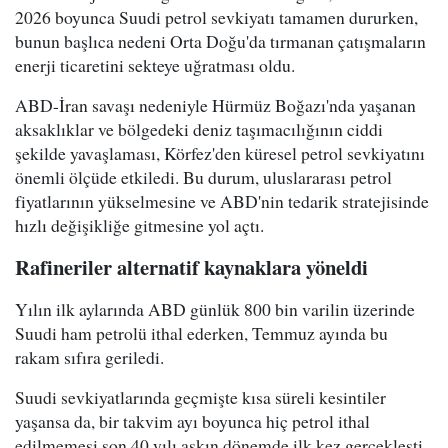
2026 boyunca Suudi petrol sevkiyatı tamamen dururken,
bunun başlıca nedeni Orta Doğu'da tırmanan çatışmaların
enerji ticaretini sekteye uğratması oldu.
ABD-İran savaşı nedeniyle Hürmüz Boğazı'nda yaşanan
aksaklıklar ve bölgedeki deniz taşımacılığının ciddi
şekilde yavaşlaması, Körfez'den küresel petrol sevkiyatını
önemli ölçüde etkiledi. Bu durum, uluslararası petrol
fiyatlarının yükselmesine ve ABD'nin tedarik stratejisinde
hızlı değişikliğe gitmesine yol açtı.
Rafineriler alternatif kaynaklara yöneldi
Yılın ilk aylarında ABD günlük 800 bin varilin üzerinde
Suudi ham petrolü ithal ederken, Temmuz ayında bu
rakam sıfıra geriledi.
Suudi sevkiyatlarında geçmişte kısa süreli kesintiler
yaşansa da, bir takvim ayı boyunca hiç petrol ithal
edilmemesi son 40 yılı aşkın dönemde ilk kez gerçekleşti.