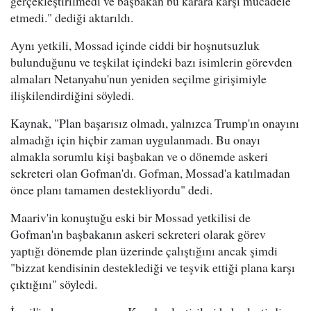
gerçekleştirilmedi ve başbakan bu karara karşı mücadele
etmedi." dediği aktarıldı.
Aynı yetkili, Mossad içinde ciddi bir hoşnutsuzluk
bulunduğunu ve teşkilat içindeki bazı isimlerin görevden
almaları Netanyahu'nun yeniden seçilme girişimiyle
ilişkilendirdiğini söyledi.
Kaynak, "Plan başarısız olmadı, yalnızca Trump'ın onayını
almadığı için hiçbir zaman uygulanmadı. Bu onayı
almakla sorumlu kişi başbakan ve o dönemde askeri
sekreteri olan Gofman'dı. Gofman, Mossad'a katılmadan
önce planı tamamen destekliyordu" dedi.
Maariv'in konuştuğu eski bir Mossad yetkilisi de
Gofman'ın başbakanın askeri sekreteri olarak görev
yaptığı dönemde plan üzerinde çalıştığını ancak şimdi
"bizzat kendisinin desteklediği ve teşvik ettiği plana karşı
çıktığını" söyledi.