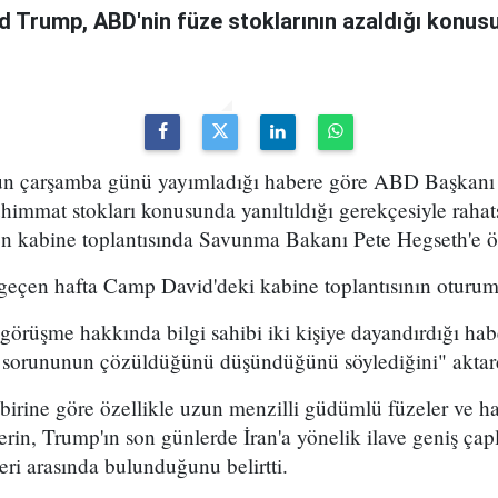
 Trump, ABD'nin füze stoklarının azaldığı konus
un çarşamba günü yayımladığı habere göre ABD Başkanı
himmat stokları konusunda yanıltıldığı gerekçesiyle rahatsı
n kabine toplantısında Savunma Bakanı Pete Hegseth'e ö
 geçen hafta Camp David'deki kabine toplantısının oturum
görüşme hakkında bilgi sahibi iki kişiye dayandırdığı ha
sorununun çözüldüğünü düşündüğünü söylediğini" aktar
birine göre özellikle uzun menzilli güdümlü füzeler ve
erin, Trump'ın son günlerde İran'a yönelik ilave geniş çapl
ri arasında bulunduğunu belirtti.