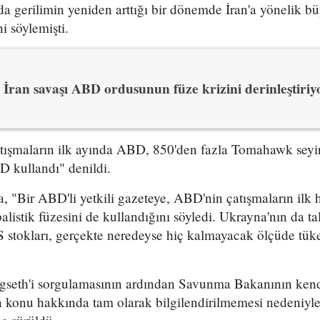
a gerilimin yeniden arttığı bir dönemde İran'a yönelik b
ini söylemişti.
İran savaşı ABD ordusunun füze krizini derinleştiriy
tışmaların ilk ayında ABD, 850'den fazla Tomahawk seyir
D kullandı" denildi.
, "Bir ABD'li yetkili gazeteye, ABD'nin çatışmaların ilk 
alistik füzesini de kullandığını söyledi. Ukrayna'nın da tal
stokları, gerçekte neredeyse hiç kalmayacak ölçüde tüken
gseth'i sorgulamasının ardından Savunma Bakanının kend
ın konu hakkında tam olarak bilgilendirilmemesi nedeniyl