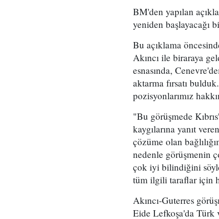
BM'den yapılan açıkla
yeniden başlayacağı bi
Bu açıklama öncesinde
Akıncı ile biraraya g
esnasında, Cenevre'de
aktarma fırsatı bulduk.
pozisyonlarımız hakkın
"Bu görüşmede Kıbrıs'ta
kaygılarına yanıt veren
çözüme olan bağlılığım
nedenle görüşmenin ço
çok iyi bilindiğini sö
tüm ilgili taraflar içi
Akıncı-Guterres görüşm
Eide Lefkoşa'da Türk v