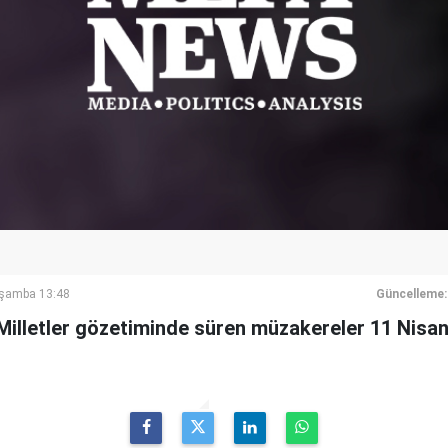
rşamba 13:48
Güncelleme:
 Milletler gözetiminde süren müzakereler 11 Nisa