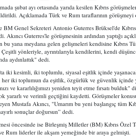
mada şubat ayı ortasında yarıda kesilen Kıbrıs görüşmele
ldirildi. Açıklamada Türk ve Rum taraflarının görüşmeyi 
 BM Genel Sekreteri Antonio Guterres Brüksel'de Kıbrısl
eldi. Akıncı Guterres'le görüşmesinin ardından yaptığı a
n bu yana meydana gelen gelişmeleri kendisine Kıbrıs Tür
 Çeşitli yönleriyle, ayrıntılarıyla kendilerini, kendi düşün
da aydınlattık" dedi.
 iki kesimli, iki toplumlu, siyasal eşitlik içinde yaşanaca
 her iki toplumun da eşitlik, özgürlük ve güvenlik içinde 
ızı ve kararlılığımızı yeniden teyit etme fırsatı bulduk" 
k yararlı ve verimli geçtiğini kaydetti. Görüşmeler konu
yleyen Mustafa Akıncı, "Umarım bu yeni başlangıç tüm Kıbr
n hayırlı sonuçlar doğursun” dedi.
esi öncesinde ise Birleşmiş Milletler (BM) Kıbrıs Özel T
e Rum liderler ile akşam yemeğinde bir araya gelmişti.