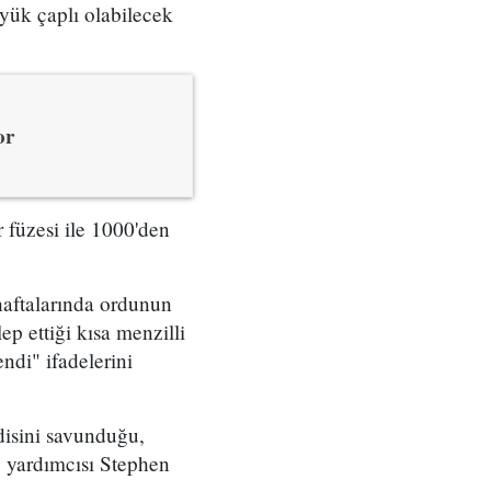
üyük çaplı olabilecek
or
 füzesi ile 1000'den
haftalarında ordunun
ep ettiği kısa menzilli
di" ifadelerini
isini savunduğu,
e yardımcısı Stephen