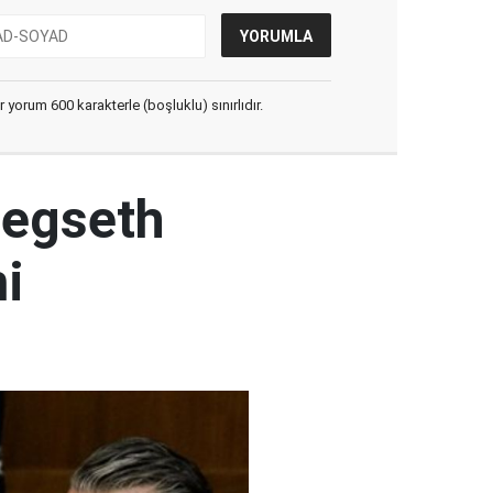
yorum 600 karakterle (boşluklu) sınırlıdır.
Hegseth
mi