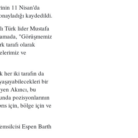
rinin 11 Nisan'da
onayladığı kaydedildi.
ı Türk lider Mustafa
çıklamada, "Görüşmemiz
k tarafı olarak
celerimiz ve
k her iki tarafın da
yaşayabilecekleri bir
diyen Akıncı, bu
sunda pozisyonlarının
ıs için, bölge için ve
emsilcisi Espen Barth