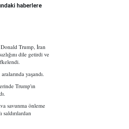
undaki haberlere
 Donald Trump, İran
zlığını dile getirdi ve
fkelendi.
 aralarında yaşandı.
berinde Trump'ın
dı.
 hava savunma önleme
ı saldırılardan