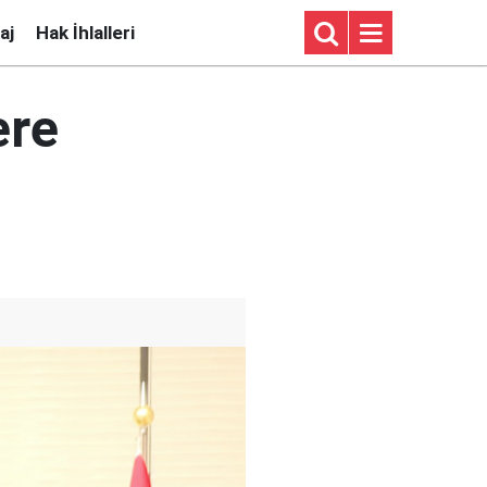
aj
Hak İhlalleri
ere