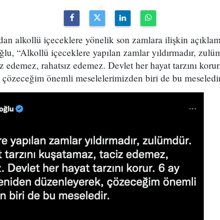
an alkollü içeceklere yönelik son zamlara ilişkin açık
ğlu, “Alkollü içeceklere yapılan zamlar yıldırmadır, zulüm
iz edemez, rahatsız edemez. Devlet her hayat tarzını korur.
 çözeceğim önemli meselelerimizden biri de bu meseledir”