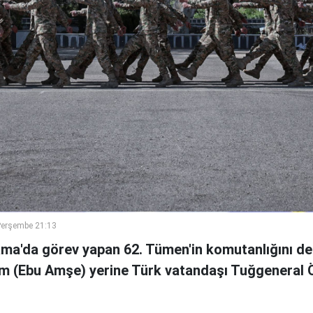
Perşembe 21:13
ama'da görev yapan 62. Tümen'in komutanlığını de
m (Ebu Amşe) yerine Türk vatandaşı Tuğgenera