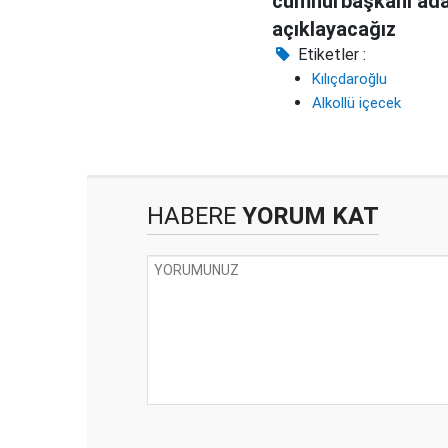
cumhurbaşkanı ada
açıklayacağız
Etiketler :
Kılıçdaroğlu
Alkollü içecek
HABERE
YORUM KAT