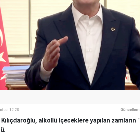
rtesi 12:28
Güncellem
ılıçdaroğlu, alkollü içeceklere yapılan zamların 
ü.