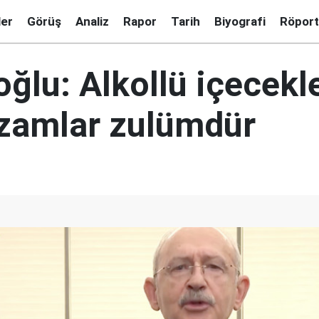
ler
Görüş
Analiz
Rapor
Tarih
Biyografi
Röport
oğlu: Alkollü içecekl
 zamlar zulümdür