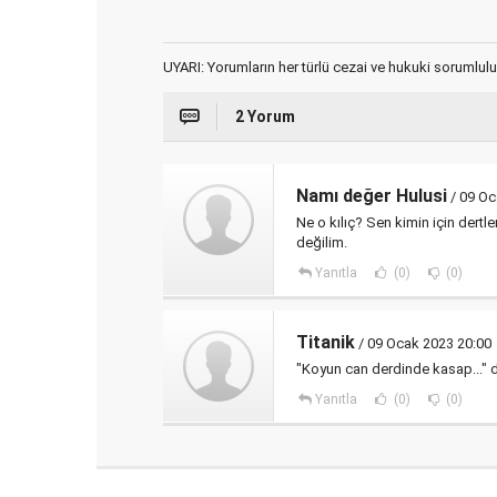
UYARI: Yorumların her türlü cezai ve hukuki sorumlulu
2 Yorum
Namı değer Hulusi
/ 09 Oc
Ne o kılıç? Sen kimin için dert
değilim.
Yanıtla
(0)
(0)
Titanik
/ 09 Ocak 2023 20:00
"Koyun can derdinde kasap..." dü
Yanıtla
(0)
(0)