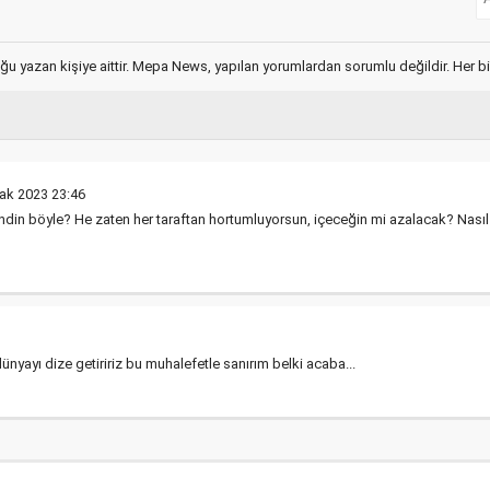
ğu yazan kişiye aittir. Mepa News, yapılan yorumlardan sorumlu değildir. Her bir 
ak 2023 23:46
lendin böyle? He zaten her taraftan hortumluyorsun, içeceğin mi azalacak? Nasıl 
nyayı dize getiririz bu muhalefetle sanırım belki acaba...