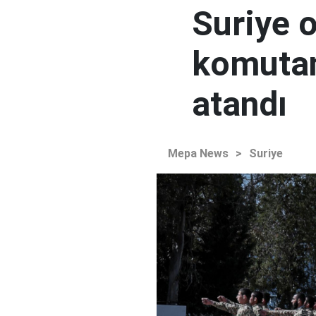
Suriye 
komutan
atandı
Mepa News
>
Suriye