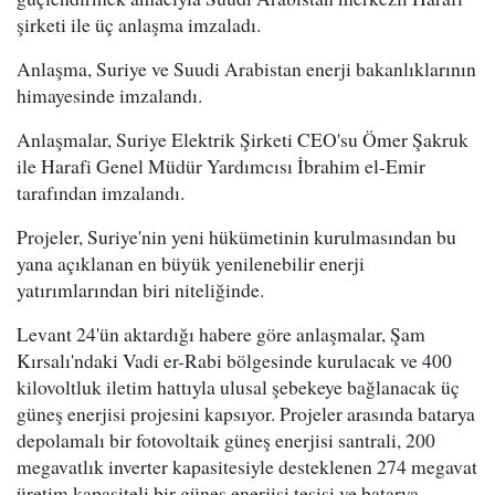
şirketi ile üç anlaşma imzaladı.
Anlaşma, Suriye ve Suudi Arabistan enerji bakanlıklarının
himayesinde imzalandı.
Anlaşmalar, Suriye Elektrik Şirketi CEO'su Ömer Şakruk
ile Harafi Genel Müdür Yardımcısı İbrahim el-Emir
tarafından imzalandı.
Projeler, Suriye'nin yeni hükümetinin kurulmasından bu
yana açıklanan en büyük yenilenebilir enerji
yatırımlarından biri niteliğinde.
Levant 24'ün aktardığı habere göre anlaşmalar, Şam
Kırsalı'ndaki Vadi er-Rabi bölgesinde kurulacak ve 400
kilovoltluk iletim hattıyla ulusal şebekeye bağlanacak üç
güneş enerjisi projesini kapsıyor. Projeler arasında batarya
depolamalı bir fotovoltaik güneş enerjisi santrali, 200
megavatlık inverter kapasitesiyle desteklenen 274 megavat
üretim kapasiteli bir güneş enerjisi tesisi ve batarya