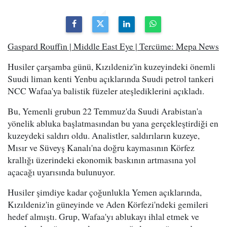
Gaspard Rouffin | Middle East Eye | Tercüme: Mepa News
Husiler çarşamba günü, Kızıldeniz'in kuzeyindeki önemli
Suudi liman kenti Yenbu açıklarında Suudi petrol tankeri
NCC Wafaa'ya balistik füzeler ateşlediklerini açıkladı.
Bu, Yemenli grubun 22 Temmuz'da Suudi Arabistan'a
yönelik abluka başlatmasından bu yana gerçekleştirdiği en
kuzeydeki saldırı oldu. Analistler, saldırıların kuzeye,
Mısır ve Süveyş Kanalı'na doğru kaymasının Körfez
krallığı üzerindeki ekonomik baskının artmasına yol
açacağı uyarısında bulunuyor.
Husiler şimdiye kadar çoğunlukla Yemen açıklarında,
Kızıldeniz'in güneyinde ve Aden Körfezi'ndeki gemileri
hedef almıştı. Grup, Wafaa'yı ablukayı ihlal etmek ve