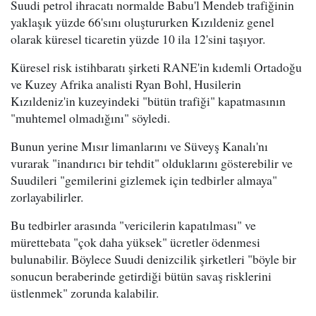
Suudi petrol ihracatı normalde Babu'l Mendeb trafiğinin
yaklaşık yüzde 66'sını oluştururken Kızıldeniz genel
olarak küresel ticaretin yüzde 10 ila 12'sini taşıyor.
Küresel risk istihbaratı şirketi RANE'in kıdemli Ortadoğu
ve Kuzey Afrika analisti Ryan Bohl, Husilerin
Kızıldeniz'in kuzeyindeki "bütün trafiği" kapatmasının
"muhtemel olmadığını" söyledi.
Bunun yerine Mısır limanlarını ve Süveyş Kanalı'nı
vurarak "inandırıcı bir tehdit" olduklarını gösterebilir ve
Suudileri "gemilerini gizlemek için tedbirler almaya"
zorlayabilirler.
Bu tedbirler arasında "vericilerin kapatılması" ve
mürettebata "çok daha yüksek" ücretler ödenmesi
bulunabilir. Böylece Suudi denizcilik şirketleri "böyle bir
sonucun beraberinde getirdiği bütün savaş risklerini
üstlenmek" zorunda kalabilir.