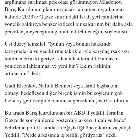
argümana sarılması pek olası görünmüyor. Mladenov,
Barış Kurulunun planının ancak tamamen uygulanması
halinde 2023'te Gazze sınırındaki İsrail yerleşimlerine
yönelik saldırıya benzer kitlesel bir saldırının bir daha asla
gerçekleşmeyeceğinin garanti edilebileceğini söylemişti.
Üst düzey temsilci, "Şunun veya bunun hakkında
tartışmalarla ve geciktirme taktikleriyle karşılaşırsak sizi
temin ederim ki geriye kalan tek alternatif Hamas'ın
yeniden silahlanması ve yeni bir 7 Ekim riskinin
artmasıdır" dedi.
Gadi Eisenkot, Naftali Bennett veya İsrail başbakanı
olmayı hedefleyen diğer birçok ismin bu söylemin çok
fazla oy getireceğine inanması gerçekten şaşırtıcı olurdu.
Bu arada Barış Kurulundan bir ABD'li yetkili, İsrail'in
Gazze'de son günlerde gösterdiği askeri itidali ve hedef
belirleme politikasındaki değişikliği öne çıkarmaya çalıştı.
Yetkili, "Perde arkasında iş birliği görüyoruz" dedi.