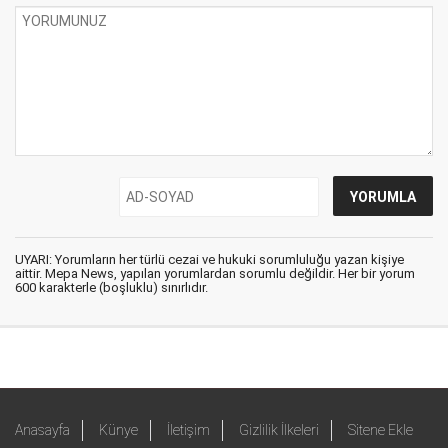
UYARI: Yorumların her türlü cezai ve hukuki sorumluluğu yazan kişiye
aittir. Mepa News, yapılan yorumlardan sorumlu değildir. Her bir yorum
600 karakterle (boşluklu) sınırlıdır.
Anasayfa
Künye
İletişim
Gizlilik İlkeleri
Sitene Ekle