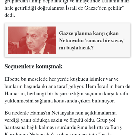
gruplardan alınıp depolandığı ve nihayetinde kullanılamaz
hale getirildiği doğrulanırsa İsrail de Gazze'den çekilir"
dedi.
Gazze planına karşı çıkan
Netanyahu 'sonsuz bir savaş'
mı başlatacak?
Seçmenlere konuşmak
Elbette bu meselede her yerde kuşkucu isimler var ve
bunların başında iki ana taraf geliyor. Hem İsrail'in hem de
Hamas'ın, herhangi bir başarısızlığın suçunun karşı tarafa
yüklenmesini sağlama konusunda çıkarı bulunuyor.
Bu nedenle Hamas'ın Netanyahu'nun açıklamalarına
verdiği yanıt oldukça sakin ve ölçülü oldu. Grup yol
haritasına bağlı kalmayı sürdürdüğünü belirtti ve Barış
Kurulunun Netanyahu'ya plana uyması için "baskı