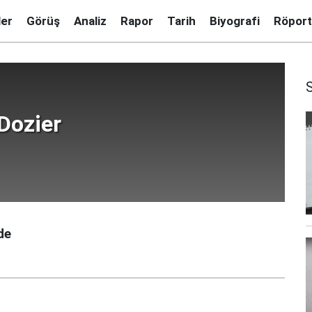
ler
Görüş
Analiz
Rapor
Tarih
Biyografi
Röport
Dozier
de