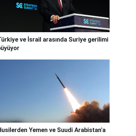
ürkiye ve İsrail arasında Suriye gerilimi
büyüyor
Husilerden Yemen ve Suudi Arabistan'a