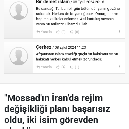
Bir demet islam
/ 08 Eylül 2024 20:16
Bu sancağı Taliban bir gün bütün dünyanın gözüne
sokacak. Herkes de boyun eğecek. Omurgasız ve
bağımsız ülkeler anlamaz. Asıl kurtuluş savaşını
veren bu millet tır. Elhamdülillah
Yanıtla
(0)
(0)
Çerkez
/ 08 Eylül 2024 11:20
Afganistan İslam emirliği güçlü bir hakikattır ve bu
hakikati herkes kabul etmek zorundadır.
Yanıtla
(4)
(1)
"Mossad'ın İran'da rejim
değişikliği planı başarısız
oldu, iki isim görevden