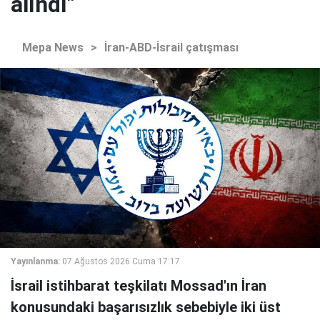
alındı"
Mepa News
>
İran-ABD-İsrail çatışması
Yayınlanma:
07 Ağustos 2026 Cuma 17:17
İsrail istihbarat teşkilatı Mossad'ın İran
konusundaki başarısızlık sebebiyle iki üst