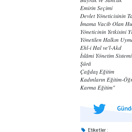
Emirin Seçimi
Devlet Yöneticisinin T
İmama Vacib Olan Hus
Yöneticinin Yetkisini Y
Yönetilen Halkın Uym
Ehl-i Hal ve'l-Akd
İslâmi Yönetim Sistemi
Şûrâ
Çağdaş Eğitim
Kadınların Eğitim-Öğr
Karma Eğitim"
Etiketler :