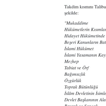
Takdim kısmını Taliban
şekilde:
"Mukaddime
Hükümetlerin Kısımlar
Hidayet Hükümetinde İ
Beşeri Kanunların Batı
İslami Hükümet
İslami Yasamanın Kay
Mezhep
Tabiat ve Örf
Bağımsızlık
Özgürlük
Toprak Bütünlüğü
İslâm Devletinin İsimle
Devlet Başkanının Ala
Bayrak ve Sancak