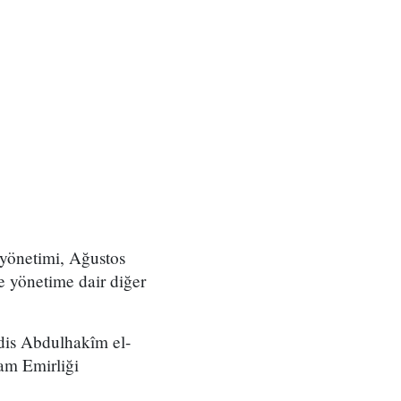
 yönetimi, Ağustos
e yönetime dair diğer
dis Abdulhakîm el-
lam Emirliği