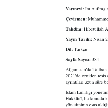
Yayınevi:
Im Auftrag 
Çevirmen:
Muhammed
Takdim:
Hibetullah 
Yayın Tarihi:
Nisan 
Dil:
Türkçe
Sayfa Sayısı:
384
Afganistan'da Taliban 
2021'de yeniden tesis 
ayrıntıları uzun süre
İslam Emirliği yöneti
Hakkânî, bu konuda kal
yönetiminin esas aldığı