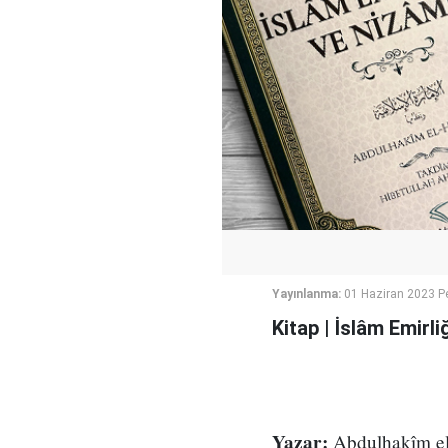
Yayınlanma:
01 Haziran 2023 P
Kitap | İslâm Emirli
Yazar:
Abdulhakîm e