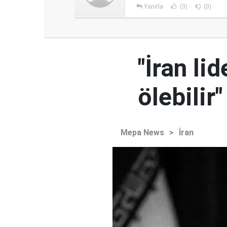
Yanıtla
(3)
(0)
"İran l
ölebilir"
Mepa News
>
İran