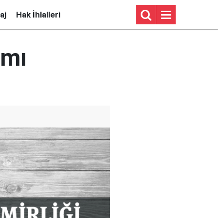
aj
Hak İhlalleri
âmı