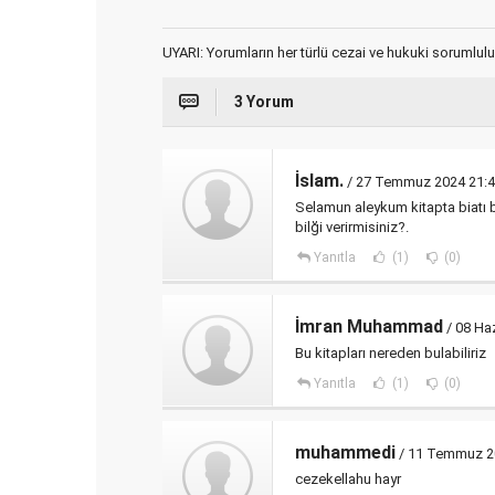
UYARI: Yorumların her türlü cezai ve hukuki sorumlulu
3 Yorum
İslam.
/ 27 Temmuz 2024 21:
Selamun aleykum kitapta biatı 
bilği verirmisiniz?.
Yanıtla
(1)
(0)
İmran Muhammad
/ 08 Ha
Bu kitapları nereden bulabiliriz
Yanıtla
(1)
(0)
muhammedi
/ 11 Temmuz 2
cezekellahu hayr