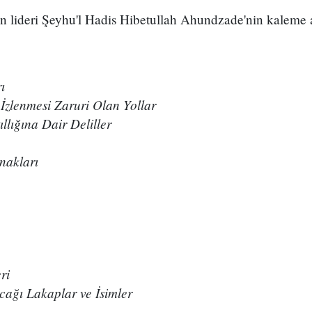
 lideri Şeyhu'l Hadis Hibetullah Ahundzade'nin kaleme al
ı
zlenmesi Zaruri Olan Yollar
llığına Dair Deliller
nakları
ri
cağı Lakaplar ve İsimler