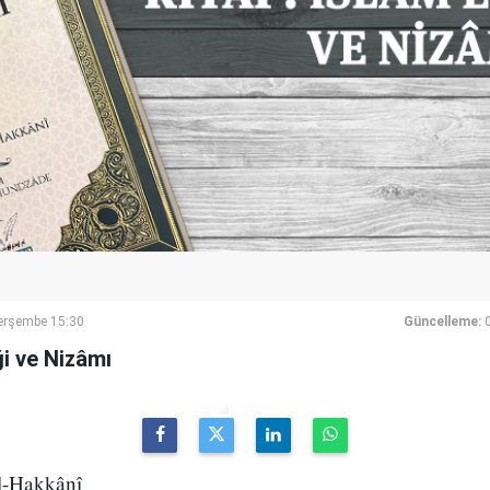
erşembe 15:30
Güncelleme:
ği ve Nizâmı
l-Hakkânî