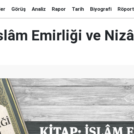
ler
Görüş
Analiz
Rapor
Tarih
Biyografi
Röport
İslâm Emirliği ve Niz