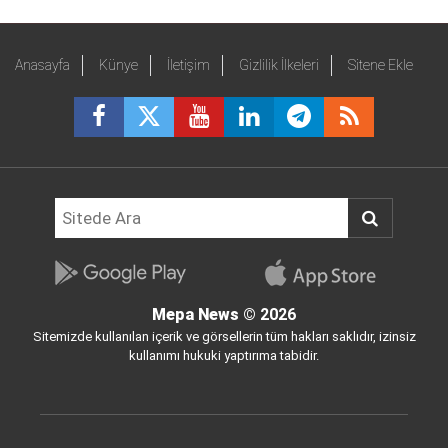
Anasayfa
Künye
İletişim
Gizlilik İlkeleri
Sitene Ekle
Mepa News
© 2026
Sitemizde kullanılan içerik ve görsellerin tüm hakları saklıdır, izinsiz
kullanımı hukuki yaptırıma tabidir.