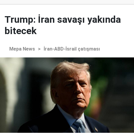
Trump: İran savaşı yakında
bitecek
Mepa News
>
İran-ABD-İsrail çatışması