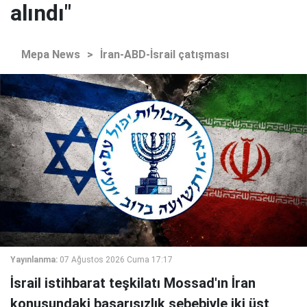
alındı"
Mepa News
>
İran-ABD-İsrail çatışması
Yayınlanma:
07 Ağustos 2026 Cuma 17:17
İsrail istihbarat teşkilatı Mossad'ın İran
konusundaki başarısızlık sebebiyle iki üst