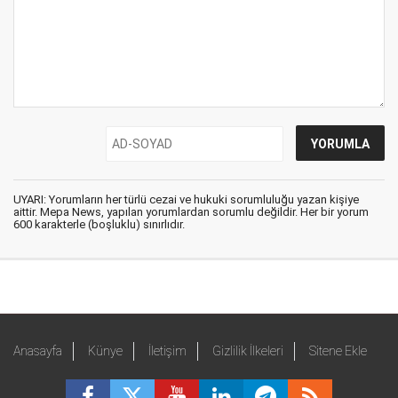
UYARI: Yorumların her türlü cezai ve hukuki sorumluluğu yazan kişiye
aittir. Mepa News, yapılan yorumlardan sorumlu değildir. Her bir yorum
600 karakterle (boşluklu) sınırlıdır.
Anasayfa
Künye
İletişim
Gizlilik İlkeleri
Sitene Ekle