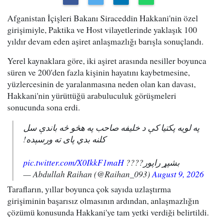
Afganistan İçişleri Bakanı Siraceddin Hakkani'nin özel
girişimiyle, Paktika ve Host vilayetlerinde yaklaşık 100
yıldır devam eden aşiret anlaşmazlığı barışla sonuçlandı.
Yerel kaynaklara göre, iki aşiret arasında nesiller boyunca
süren ve 200'den fazla kişinin hayatını kaybetmesine,
yüzlercesinin de yaralanmasına neden olan kan davası,
Hakkani'nin yürüttüğü arabuluculuk görüşmeleri
sonucunda sona erdi.
په لویه پکتیا کې د خلیفه صاحب په هڅو څه باندې سل
کلنه بدي پای ته ورسېده!
pic.twitter.com/X0IkkF1maH
بشپړ راپور????
— Abdullah Raihan (@Raihan_093)
August 9, 2026
Tarafların, yıllar boyunca çok sayıda uzlaştırma
girişiminin başarısız olmasının ardından, anlaşmazlığın
çözümü konusunda Hakkani'ye tam yetki verdiği belirtildi.