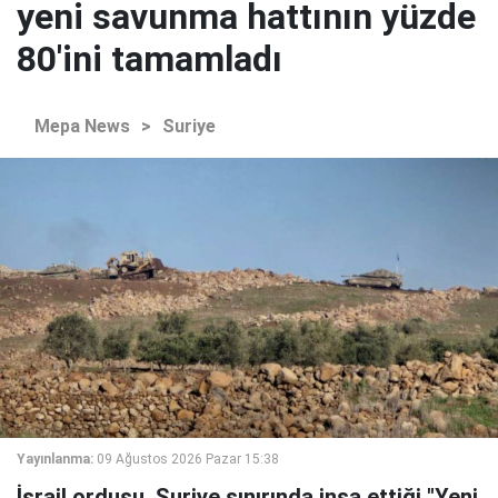
yeni savunma hattının yüzde
80'ini tamamladı
Mepa News
>
Suriye
Yayınlanma:
09 Ağustos 2026 Pazar 15:38
İsrail ordusu, Suriye sınırında inşa ettiği "Yeni