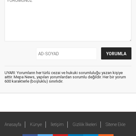
UYARI: Yorumların her türlü cezai ve hukuki sorumluluğu yazan kişiye
aittir. Mepa News, yapılan yorumlardan sorumlu değildir. Her bir yorum
600 karakterle (boşluklu) sınırlıdır.
Anasayfa
Künye
İletişim
Gizlilik İlkeleri
Sitene Ekle