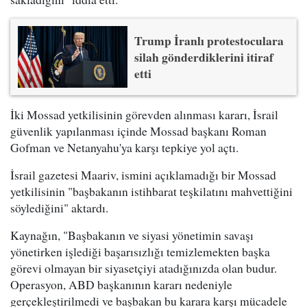
Trump İranlı protestoculara
silah gönderdiklerini itiraf
etti
İki Mossad yetkilisinin görevden alınması kararı, İsrail
güvenlik yapılanması içinde Mossad başkanı Roman
Gofman ve Netanyahu'ya karşı tepkiye yol açtı.
İsrail gazetesi Maariv, ismini açıklamadığı bir Mossad
yetkilisinin "başbakanın istihbarat teşkilatını mahvettiğini
söylediğini" aktardı.
Kaynağın, "Başbakanın ve siyasi yönetimin savaşı
yönetirken işlediği başarısızlığı temizlemekten başka
görevi olmayan bir siyasetçiyi atadığınızda olan budur.
Operasyon, ABD başkanının kararı nedeniyle
gerçekleştirilmedi ve başbakan bu karara karşı mücadele