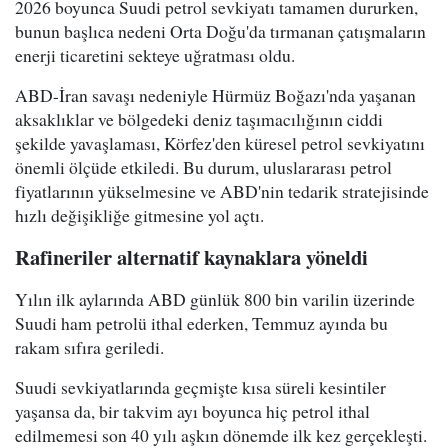
2026 boyunca Suudi petrol sevkiyatı tamamen dururken,
bunun başlıca nedeni Orta Doğu'da tırmanan çatışmaların
enerji ticaretini sekteye uğratması oldu.
ABD-İran savaşı nedeniyle Hürmüz Boğazı'nda yaşanan
aksaklıklar ve bölgedeki deniz taşımacılığının ciddi
şekilde yavaşlaması, Körfez'den küresel petrol sevkiyatını
önemli ölçüde etkiledi. Bu durum, uluslararası petrol
fiyatlarının yükselmesine ve ABD'nin tedarik stratejisinde
hızlı değişikliğe gitmesine yol açtı.
Rafineriler alternatif kaynaklara yöneldi
Yılın ilk aylarında ABD günlük 800 bin varilin üzerinde
Suudi ham petrolü ithal ederken, Temmuz ayında bu
rakam sıfıra geriledi.
Suudi sevkiyatlarında geçmişte kısa süreli kesintiler
yaşansa da, bir takvim ayı boyunca hiç petrol ithal
edilmemesi son 40 yılı aşkın dönemde ilk kez gerçekleşti.