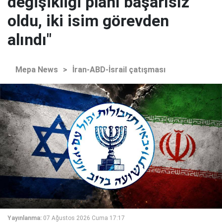
değişikliği planı başarısız
oldu, iki isim görevden
alındı"
Mepa News
>
İran-ABD-İsrail çatışması
Yayınlanma:
07 Ağustos 2026 Cuma 17:17