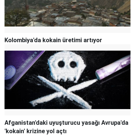
Kolombiya'da kokain üretimi artıyor
Afganistan'daki uyuşturucu yasağı Avrupa'da
'kokain' krizine yol açtı