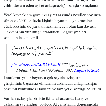
yıldır devam eden aşiret anlaşmazlığı barışla sonuçlandı.
Yerel kaynaklara göre, iki aşiret arasında nesiller boyunca
süren ve 200'den fazla kişinin hayatını kaybetmesine,
yüzlercesinin de yaralanmasına neden olan kan davası,
Hakkani'nin yürüttüğü arabuluculuk görüşmeleri
sonucunda sona erdi.
په لویه پکتیا کې د خلیفه صاحب په هڅو څه باندې سل
کلنه بدي پای ته ورسېده!
pic.twitter.com/X0IkkF1maH
بشپړ راپور????
— Abdullah Raihan (@Raihan_093)
August 9, 2026
Tarafların, yıllar boyunca çok sayıda uzlaştırma
girişiminin başarısız olmasının ardından, anlaşmazlığın
çözümü konusunda Hakkani'ye tam yetki verdiği belirtildi.
Varılan uzlaşıyla birlikte iki taraf arasında barış ve
uzlaşının sağlandığı, böylece Afganistan'ın doğusundaki