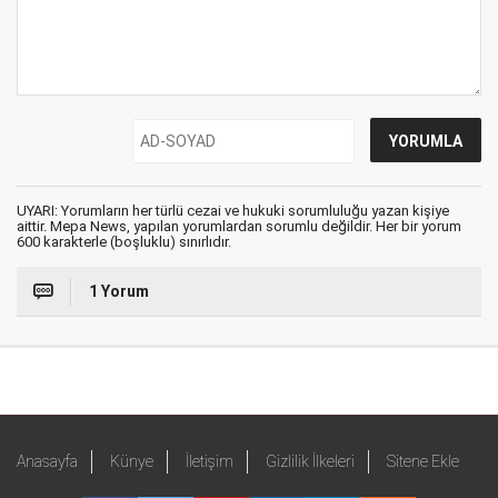
UYARI: Yorumların her türlü cezai ve hukuki sorumluluğu yazan kişiye
aittir. Mepa News, yapılan yorumlardan sorumlu değildir. Her bir yorum
600 karakterle (boşluklu) sınırlıdır.
1 Yorum
Anasayfa
Künye
İletişim
Gizlilik İlkeleri
Sitene Ekle