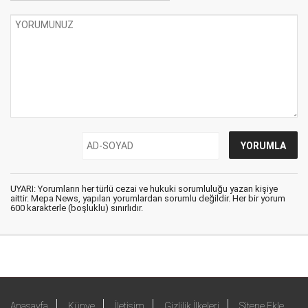
UYARI: Yorumların her türlü cezai ve hukuki sorumluluğu yazan kişiye
aittir. Mepa News, yapılan yorumlardan sorumlu değildir. Her bir yorum
600 karakterle (boşluklu) sınırlıdır.
Anasayfa
Künye
İletişim
Gizlilik İlkeleri
Sitene Ekle