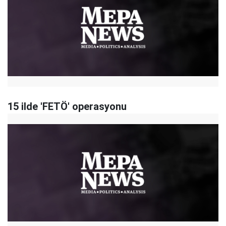
15 ilde 'FETÖ' operasyonu