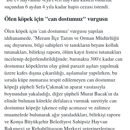
suçundan 6 aydan 4 yıla kadar hapis cezası istendi.
Ölen köpek için "can dostumuz" vurgusu
Ölen köpek için 'can dostumuz' vurgusu yapılan
iddianamede, ''Meram İlçe Tarım ve Orman Müdürlüğü
suç duyurusu, bilgi sahipleri ve tanıkların beyanı kolluk
tutanakları, bilirkişi raporu, ölüm kayıt listesi tutanakları
incelenip değerlendirildiğinde; barınakta 300'e kadar can
dostumuz köpeklerin olay günü parazit aşıları yapılmak
üzere kafes dışına çıkarıldığı, aşılamalar yapılırken, bu
sırada küpe numarası tespit edilemeyen can dostumuz
köpeği şüpheli Sefa Çakmak'ın aparat vasıtasıyla
boynundan yakaladığı, diğer şüpheli Murat Bacak'ın da
elinde bulunan kürekle defalarca vurmak suretiyle can
dostumuz köpeğe işkence edip acımasız ve zalimce
muamelede bulunarak ağır yaraladıkları, bilirkişi raporu
ve Konya Büyükşehir Belediyesi Sahipsiz Hayvan
Bakımevi ve Rehabilitasyon Merkezi veterinerlerince