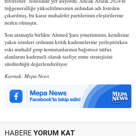
teröristler" listesinde yer alıyordu. Ancak Aralık 2024'te
tuğgeneralliğe yükseltilmesinin ardından adı listeden
çıkarılmış, bu karar muhalefet partilerinin eleştirilerine
neden olmuştu.
Son atamayla birlikte Ahmed Şara yönetiminin, kendisine
yakın isimleri ordunun kritik kademelerine yerleştirirken
eski muhalif grup komutanlarının bağımsız nüfuz
alanlarını kademeli olarak tasfiye etme stratejisini
sürdürdüğü değerlendiriliyor.
Kaynak: Mepa News
HABERE
YORUM KAT