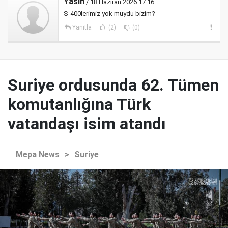
Yasin
/ 18 Haziran 2026 17:16
S-400lerimiz yok muydu bizim?
Yanıtla
(2)
(0)
Suriye ordusunda 62. Tümen
komutanlığına Türk
vatandaşı isim atandı
Mepa News
>
Suriye