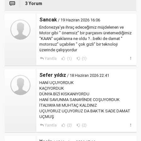
3 Yorum
Sancak
/ 19 Haziran 2026 16:06
Endonezya'ya ihraç edeceğimiz müjdelenen ve
Motor gibi " önemsiz" bir parçasını üretemediğimiz
"KAAN" uçaklarına ne oldu ?...belki de damat "
motorsuz" uçabilen " çok gizli" bir teknoloji
üzerinde çalışıyordur
Yanıtla
(1)
(1)
Sefer yıldız
/ 18 Haziran 2026 22:41
HANİ UÇUYORDUK
KAÇIYORDUK
DÜNYA BİZİ KISKANIYORDU
HANİ SAVUNMA SANAYİİNDE COŞUYORDUK
İTALYAYA MI MUHTAÇ KALDINIZ
UÇUYORUZ UÇUYORUZ DA BAKTIK SADE DAMAT
UÇMUŞ
Yanıtla
(2)
(2)