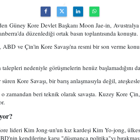
 eden Güney Kore Devlet Başkanı Moon Jae-in, Avustralya
Canberra'da düzenlediği ortak basın toplantısında konuştu.
ABD ve Çin'in Kore Savaşı'na resmi bir son verme konu
talepleri nedeniyle görüşmelerin henüz başlamadığını da 
süren Kore Savaşı, bir barış anlaşmasıyla değil, ateşkesle
o zamandan beri teknik olarak savaşta. Kuzey Kore Çi
or.
iyor?
ore lideri Kim Jong-un'un kız kardeşi Kim Yo-jong, ülkes
BD'nin kendilerine karşı "düşmanca politika"yı bırakması 