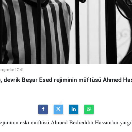
Perşembe 17:41
 devrik Beşar Esed rejiminin müftüsü Ahmed Has
 rejiminin eski müftüsü Ahmed Bedreddin Hassun'un yarg