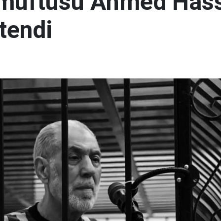
 müftüsü Ahmed Has
tendi