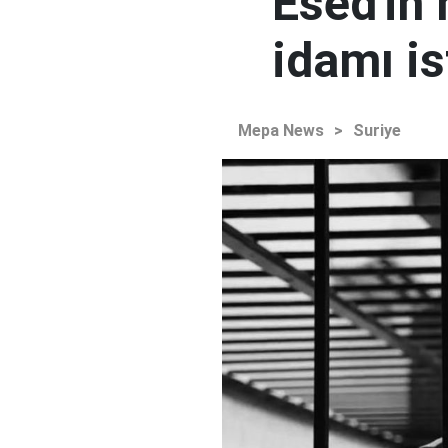
Esed'in
idamı is
Mepa News
>
Suriye