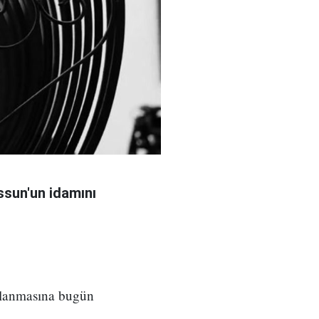
sun'un idamını
ılanmasına bugün