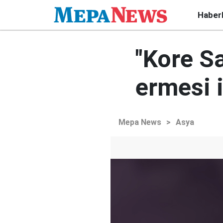
Haber
"Kore Sa
ermesi i
Mepa News
>
Asya