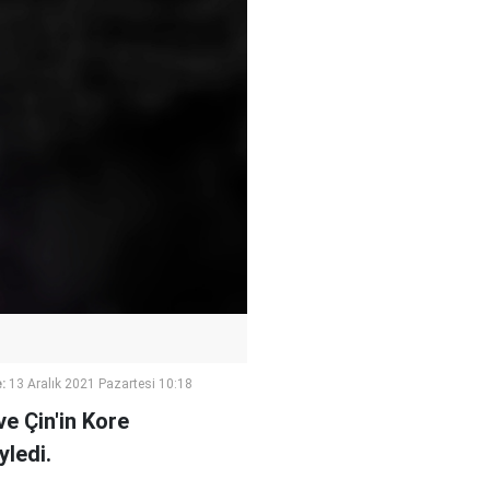
:
13 Aralık 2021 Pazartesi 10:18
e Çin'in Kore
yledi.