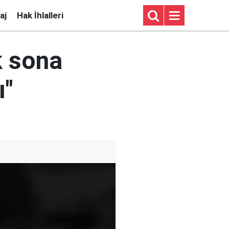
aj
Hak İhlalleri
k sona
ı"