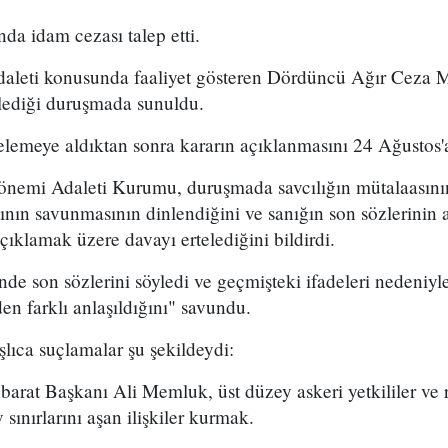
da idam cezası talep etti.
daleti konusunda faaliyet gösteren Dördüncü Ağır Ceza
ediği duruşmada sunuldu.
emeye aldıktan sonra kararın açıklanmasını 24 Ağustos'a
önemi Adaleti Kurumu, duruşmada savcılığın mütalaasın
ının savunmasının dinlendiğini ve sanığın son sözlerinin a
lamak üzere davayı ertelediğini bildirdi.
 son sözlerini söyledi ve geçmişteki ifadeleri nedeniyle
den farklı anlaşıldığını" savundu.
şlıca suçlamalar şu şekildeydi:
hbarat Başkanı Ali Memluk, üst düzey askeri yetkililer ve r
 sınırlarını aşan ilişkiler kurmak.