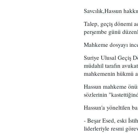
Savcılık,Hassun hakkın
Talep, geçiş dönemi a
perşembe günü düzenl
Mahkeme dosyayı incel
Suriye Ulusal Geçiş D
müdahil tarafın avukat
mahkemenin hükmü açık
Hassun mahkeme önünde
sözlerinin "kastettiğin
Hassun'a yöneltilen ba
- Beşar Esed, eski İsti
liderleriyle resmi görev