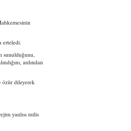
 Mahkemesinin
 erteledi.
ın sunulduğunu,
lındığını, ardından
 özür dileyerek
ejim yanlısı milis