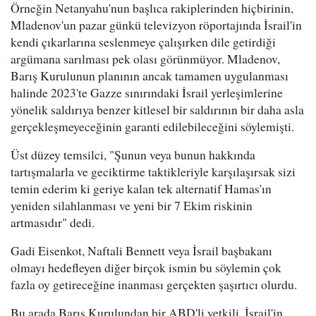
Örneğin Netanyahu'nun başlıca rakiplerinden hiçbirinin,
Mladenov'un pazar günkü televizyon röportajında İsrail'in
kendi çıkarlarına seslenmeye çalışırken dile getirdiği
argümana sarılması pek olası görünmüyor. Mladenov,
Barış Kurulunun planının ancak tamamen uygulanması
halinde 2023'te Gazze sınırındaki İsrail yerleşimlerine
yönelik saldırıya benzer kitlesel bir saldırının bir daha asla
gerçekleşmeyeceğinin garanti edilebileceğini söylemişti.
Üst düzey temsilci, "Şunun veya bunun hakkında
tartışmalarla ve geciktirme taktikleriyle karşılaşırsak sizi
temin ederim ki geriye kalan tek alternatif Hamas'ın
yeniden silahlanması ve yeni bir 7 Ekim riskinin
artmasıdır" dedi.
Gadi Eisenkot, Naftali Bennett veya İsrail başbakanı
olmayı hedefleyen diğer birçok ismin bu söylemin çok
fazla oy getireceğine inanması gerçekten şaşırtıcı olurdu.
Bu arada Barış Kurulundan bir ABD'li yetkili, İsrail'in