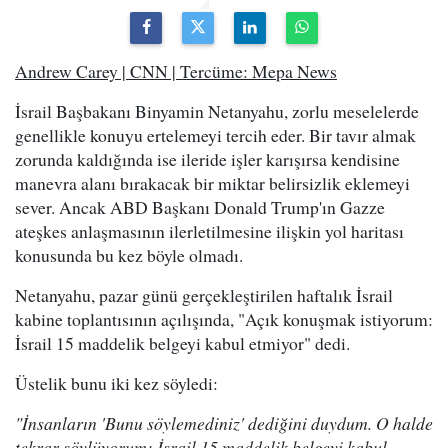
Andrew Carey | CNN | Tercüme: Mepa News
İsrail Başbakanı Binyamin Netanyahu, zorlu meselelerde
genellikle konuyu ertelemeyi tercih eder. Bir tavır almak
zorunda kaldığında ise ileride işler karışırsa kendisine
manevra alanı bırakacak bir miktar belirsizlik eklemeyi
sever. Ancak ABD Başkanı Donald Trump'ın Gazze
ateşkes anlaşmasının ilerletilmesine ilişkin yol haritası
konusunda bu kez böyle olmadı.
Netanyahu, pazar günü gerçekleştirilen haftalık İsrail
kabine toplantısının açılışında, "Açık konuşmak istiyorum:
İsrail 15 maddelik belgeyi kabul etmiyor" dedi.
Üstelik bunu iki kez söyledi:
"İnsanların 'Bunu söylemediniz' dediğini duydum. O halde
tekrar söylüyorum: İsrail 15 maddelik belgeyi kabul