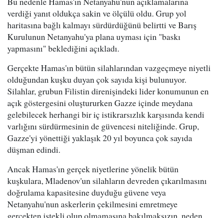
Bu nedenle Hamas'ın Netanyahu'nun açıklamalarına
verdiği yanıt oldukça sakin ve ölçülü oldu. Grup yol
haritasına bağlı kalmayı sürdürdüğünü belirtti ve Barış
Kurulunun Netanyahu'ya plana uyması için "baskı
yapmasını" beklediğini açıkladı.
Gerçekte Hamas'ın bütün silahlarından vazgeçmeye niyetli
olduğundan kuşku duyan çok sayıda kişi bulunuyor.
Silahlar, grubun Filistin direnişindeki lider konumunun en
açık göstergesini oluştururken Gazze içinde meydana
gelebilecek herhangi bir iç istikrarsızlık karşısında kendi
varlığını sürdürmesinin de güvencesi niteliğinde. Grup,
Gazze'yi yönettiği yaklaşık 20 yıl boyunca çok sayıda
düşman edindi.
Ancak Hamas'ın gerçek niyetlerine yönelik bütün
kuşkulara, Mladenov'un silahların devreden çıkarılmasını
doğrulama kapasitesine duyduğu güvene veya
Netanyahu'nun askerlerin çekilmesini emretmeye
gerçekten istekli olup olmamasına bakılmaksızın, neden