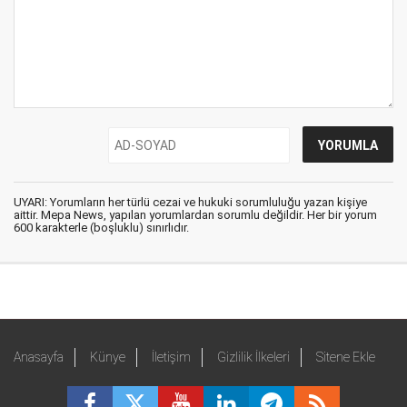
UYARI: Yorumların her türlü cezai ve hukuki sorumluluğu yazan kişiye
aittir. Mepa News, yapılan yorumlardan sorumlu değildir. Her bir yorum
600 karakterle (boşluklu) sınırlıdır.
Anasayfa
Künye
İletişim
Gizlilik İlkeleri
Sitene Ekle