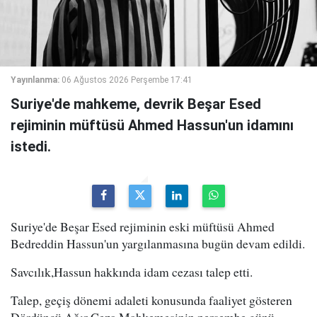
Yayınlanma:
06 Ağustos 2026 Perşembe 17:41
Suriye'de mahkeme, devrik Beşar Esed
rejiminin müftüsü Ahmed Hassun'un idamını
istedi.
Suriye'de Beşar Esed rejiminin eski müftüsü Ahmed
Bedreddin Hassun'un yargılanmasına bugün devam edildi.
Savcılık,Hassun hakkında idam cezası talep etti.
Talep, geçiş dönemi adaleti konusunda faaliyet gösteren
Dördüncü Ağır Ceza Mahkemesinin perşembe günü