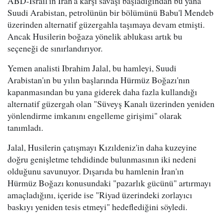
ABD-İsrail'in İran'a karşı savaşı başladığından bu yana
Suudi Arabistan, petrolünün bir bölümünü Babu'l Mendeb
üzerinden alternatif güzergahla taşımaya devam etmişti.
Ancak Husilerin boğaza yönelik ablukası artık bu
seçeneği de sınırlandırıyor.
Yemen analisti Ibrahim Jalal, bu hamleyi, Suudi
Arabistan'ın bu yılın başlarında Hürmüz Boğazı'nın
kapanmasından bu yana giderek daha fazla kullandığı
alternatif güzergah olan "Süveyş Kanalı üzerinden yeniden
yönlendirme imkanını engelleme girişimi" olarak
tanımladı.
Jalal, Husilerin çatışmayı Kızıldeniz'in daha kuzeyine
doğru genişletme tehdidinde bulunmasının iki nedeni
olduğunu savunuyor. Dışarıda bu hamlenin İran'ın
Hürmüz Boğazı konusundaki "pazarlık gücünü" artırmayı
amaçladığını, içeride ise "Riyad üzerindeki zorlayıcı
baskıyı yeniden tesis etmeyi" hedeflediğini söyledi.