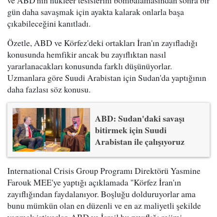
ve ABD'nin nükleer tesislerini bombalamasından sonra bir
gün daha savaşmak için ayakta kalarak onlarla başa
çıkabileceğini kanıtladı.
Özetle, ABD ve Körfez'deki ortakları İran'ın zayıfladığı
konusunda hemfikir ancak bu zayıflıktan nasıl
yararlanacakları konusunda farklı düşünüyorlar.
Uzmanlara göre Suudi Arabistan için Sudan'da yaptığının
daha fazlası söz konusu.
ABD: Sudan'daki savaşı
bitirmek için Suudi
Arabistan ile çalışıyoruz
International Crisis Group Programı Direktörü Yasmine
Farouk MEE'ye yaptığı açıklamada "Körfez İran'ın
zayıflığından faydalanıyor. Boşluğu dolduruyorlar ama
bunu mümkün olan en düzenli ve en az maliyetli şekilde