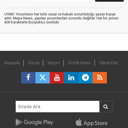
UYARI: Yorumların her türlü cezai ve hukuki sorumluluğu yazan kişiye
aittir. Mepa News, yapılan yorumlardan sorumlu değildir. Her bir yorum
600 karakterle (boşluklu) sınırlıdır.
Anasayfa
Künye
İletişim
Gizlilik İlkeleri
Sitene Ekle