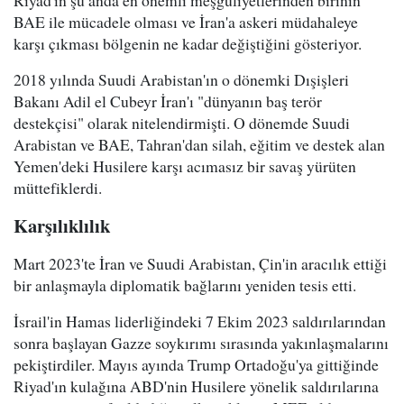
Riyad'ın şu anda en önemli meşguliyetlerinden birinin
BAE ile mücadele olması ve İran'a askeri müdahaleye
karşı çıkması bölgenin ne kadar değiştiğini gösteriyor.
2018 yılında Suudi Arabistan'ın o dönemki Dışişleri
Bakanı Adil el Cubeyr İran'ı "dünyanın baş terör
destekçisi" olarak nitelendirmişti. O dönemde Suudi
Arabistan ve BAE, Tahran'dan silah, eğitim ve destek alan
Yemen'deki Husilere karşı acımasız bir savaş yürüten
müttefiklerdi.
Karşılıklılık
Mart 2023'te İran ve Suudi Arabistan, Çin'in aracılık ettiği
bir anlaşmayla diplomatik bağlarını yeniden tesis etti.
İsrail'in Hamas liderliğindeki 7 Ekim 2023 saldırılarından
sonra başlayan Gazze soykırımı sırasında yakınlaşmalarını
pekiştirdiler. Mayıs ayında Trump Ortadoğu'ya gittiğinde
Riyad'ın kulağına ABD'nin Husilere yönelik saldırılarına