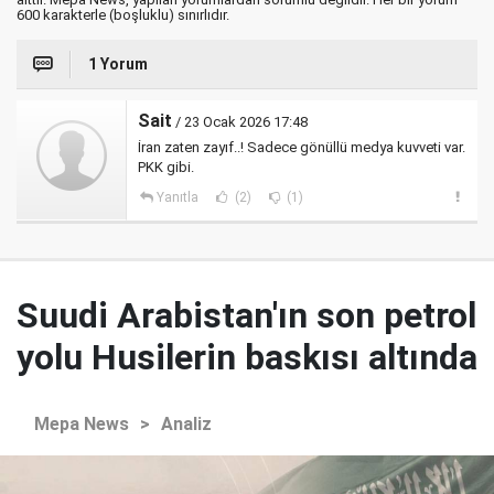
600 karakterle (boşluklu) sınırlıdır.
1 Yorum
Sait
/ 23 Ocak 2026 17:48
İran zaten zayıf..! Sadece gönüllü medya kuvveti var.
PKK gibi.
Yanıtla
(2)
(1)
Suudi Arabistan'ın son petrol
yolu Husilerin baskısı altında
Mepa News
>
Analiz