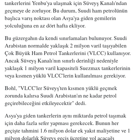
tankerlerini Yenbu'ya ulaşmak için Süveyş Kanalı'ndan
geçmeye de zorluyor. Bu durum, Suudi ham petrolünün
başlıca varış noktası olan Asya'ya giden gemilerin
yolculuğuna en az dört hafta ekliyor.
Bu güzergahın da kendi sınırlamaları bulunuyor. Suudi
Arabistan normalde yaklaşık 2 milyon varil taşıyabilen
Çok Büyük Ham Petrol Tankerlerini (VLCC) kullanıyor.
Ancak Süveyş Kanalı'nın sınırlı derinliği nedeniyle
yaklaşık 1 milyon varil kapasiteli Suezmax tankerlerinin
veya kısmen yüklü VLCC'lerin kullanılması gerekiyor.
Bohl, "VLCC'ler Süveyş'ten kısmen yüklü geçmek
zorunda kalırsa Suudi Arabistan'ın ne kadar petrol
geçirebileceğini etkileyecektir" dedi.
Asya'ya giden tankerlerin aynı miktarda petrol taşımak
için daha fazla sefer yapması gerekecek. Bunun her
geçişte tahmini 1.6 milyon dolar ek yakıt maliyetine ve 1
milyon dolarlık Süveyş geçiş ücretine yol açacağı