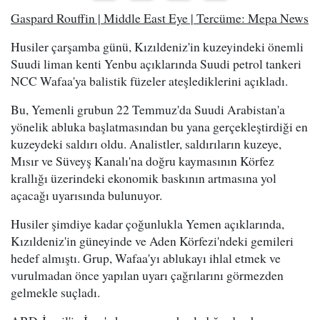
Gaspard Rouffin | Middle East Eye | Tercüme: Mepa News
Husiler çarşamba günü, Kızıldeniz'in kuzeyindeki önemli
Suudi liman kenti Yenbu açıklarında Suudi petrol tankeri
NCC Wafaa'ya balistik füzeler ateşlediklerini açıkladı.
Bu, Yemenli grubun 22 Temmuz'da Suudi Arabistan'a
yönelik abluka başlatmasından bu yana gerçekleştirdiği en
kuzeydeki saldırı oldu. Analistler, saldırıların kuzeye,
Mısır ve Süveyş Kanalı'na doğru kaymasının Körfez
krallığı üzerindeki ekonomik baskının artmasına yol
açacağı uyarısında bulunuyor.
Husiler şimdiye kadar çoğunlukla Yemen açıklarında,
Kızıldeniz'in güneyinde ve Aden Körfezi'ndeki gemileri
hedef almıştı. Grup, Wafaa'yı ablukayı ihlal etmek ve
vurulmadan önce yapılan uyarı çağrılarını görmezden
gelmekle suçladı.