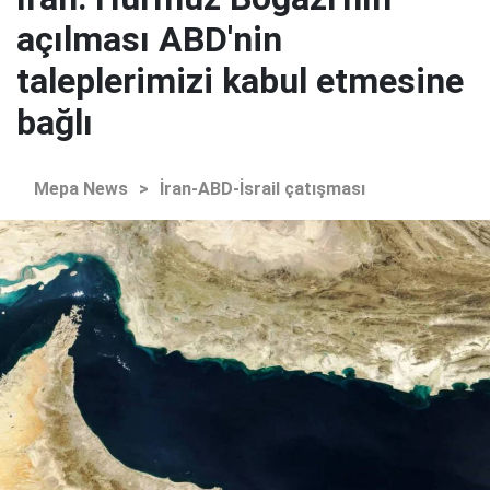
açılması ABD'nin
taleplerimizi kabul etmesine
bağlı
Mepa News
>
İran-ABD-İsrail çatışması