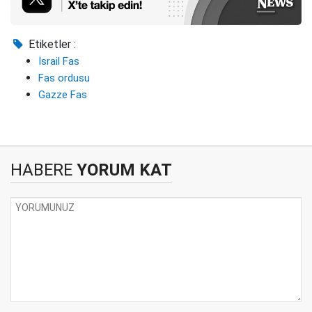
Etiketler :
İsrail Fas
Fas ordusu
Gazze Fas
HABERE
YORUM KAT