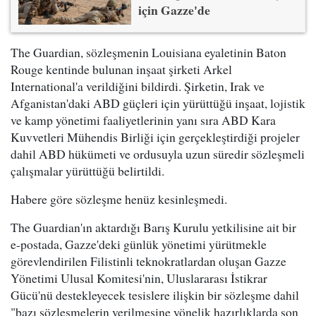
için Gazze'de
The Guardian, sözleşmenin Louisiana eyaletinin Baton
Rouge kentinde bulunan inşaat şirketi Arkel
International'a verildiğini bildirdi. Şirketin, Irak ve
Afganistan'daki ABD güçleri için yürüttüğü inşaat, lojistik
ve kamp yönetimi faaliyetlerinin yanı sıra ABD Kara
Kuvvetleri Mühendis Birliği için gerçekleştirdiği projeler
dahil ABD hükümeti ve ordusuyla uzun süredir sözleşmeli
çalışmalar yürüttüğü belirtildi.
Habere göre sözleşme henüz kesinleşmedi.
The Guardian'ın aktardığı Barış Kurulu yetkilisine ait bir
e-postada, Gazze'deki günlük yönetimi yürütmekle
görevlendirilen Filistinli teknokratlardan oluşan Gazze
Yönetimi Ulusal Komitesi'nin, Uluslararası İstikrar
Gücü'nü destekleyecek tesislere ilişkin bir sözleşme dahil
"bazı sözleşmelerin verilmesine yönelik hazırlıklarda son