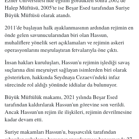
Ezher Üniversitesi'nde eğitim gördükten sonra 2002'de
Halep Müftüsü, 2005'te ise Beşar Esed tarafından Suriye
Büyük Müftüsü olarak atandı.
2011'de başlayan halk ayaklanmasının ardından rejimin en
önde gelen savunucularından biri olan Hassun,
muhaliflere yönelik sert açıklamaları ve rejimin askeri
operasyonlarını meşrulaştıran fetvalarıyla öne çıktı.
İnsan hakları kuruluşları, Hassun'u rejimin işlediği savaş
suçlarına dini meşruiyet sağlayan isimlerden biri olarak
gösterirken, hakkında Seydnaya Cezaevi'ndeki infaz
sürecinde rol aldığı yönünde iddialar da bulunuyor.
Büyük Müftülük makamı, 2021 yılında Beşar Esed
tarafından kaldırılarak Hassun'un görevine son verildi.
Ancak Hassun'un rejim ile ilişkileri, rejimin devrilmesine
kadar devam etti.
Suriye makamları Hassun'u, başsavcılık tarafından