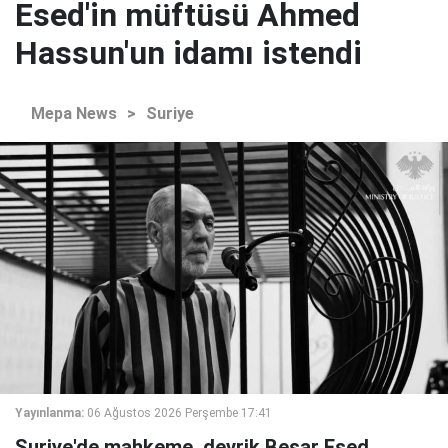
Esed'in müftüsü Ahmed
Hassun'un idamı istendi
Mepa News
>
Suriye
Yayınlanma:
06 Ağustos 2026 Perşembe 17:41
Suriye'de mahkeme, devrik Beşar Esed