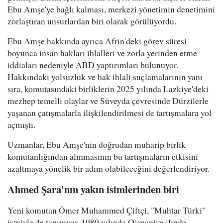
Ebu Amşe'ye bağlı kalması, merkezi yönetimin denetimini
zorlaştıran unsurlardan biri olarak görülüyordu.
Ebu Amşe hakkında ayrıca Afrin'deki görev süresi
boyunca insan hakları ihlalleri ve zorla yerinden etme
iddiaları nedeniyle ABD yaptırımları bulunuyor.
Hakkındaki yolsuzluk ve hak ihlali suçlamalarının yanı
sıra, komutasındaki birliklerin 2025 yılında Lazkiye'deki
mezhep temelli olaylar ve Süveyda çevresinde Dürzilerle
yaşanan çatışmalarla ilişkilendirilmesi de tartışmalara yol
açmıştı.
Uzmanlar, Ebu Amşe'nin doğrudan muharip birlik
komutanlığından alınmasının bu tartışmaların etkisini
azaltmaya yönelik bir adım olabileceğini değerlendiriyor.
Ahmed Şara'nın yakın isimlerinden biri
Yeni komutan Ömer Muhammed Çiftçi, "Muhtar Türki"
ismiyle de tanınıyor. 1980 yılında Osmaniye ilinde