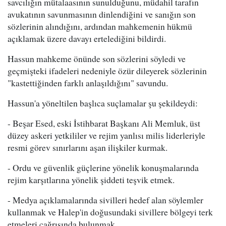
savcılığın mütalaasının sunulduğunu, müdahil tarafın
avukatının savunmasının dinlendiğini ve sanığın son
sözlerinin alındığını, ardından mahkemenin hükmü
açıklamak üzere davayı ertelediğini bildirdi.
Hassun mahkeme önünde son sözlerini söyledi ve
geçmişteki ifadeleri nedeniyle özür dileyerek sözlerinin
"kastettiğinden farklı anlaşıldığını" savundu.
Hassun'a yöneltilen başlıca suçlamalar şu şekildeydi:
- Beşar Esed, eski İstihbarat Başkanı Ali Memluk, üst
düzey askeri yetkililer ve rejim yanlısı milis liderleriyle
resmi görev sınırlarını aşan ilişkiler kurmak.
- Ordu ve güvenlik güçlerine yönelik konuşmalarında
rejim karşıtlarına yönelik şiddeti teşvik etmek.
- Medya açıklamalarında sivilleri hedef alan söylemler
kullanmak ve Halep'in doğusundaki sivillere bölgeyi terk
etmeleri çağrısında bulunmak.