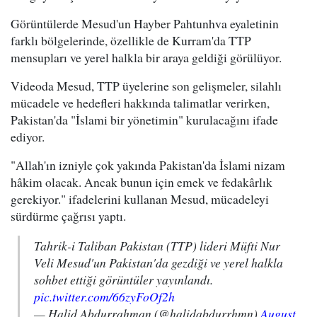
Görüntülerde Mesud'un Hayber Pahtunhva eyaletinin
farklı bölgelerinde, özellikle de Kurram'da TTP
mensupları ve yerel halkla bir araya geldiği görülüyor.
Videoda Mesud, TTP üyelerine son gelişmeler, silahlı
mücadele ve hedefleri hakkında talimatlar verirken,
Pakistan'da "İslami bir yönetimin" kurulacağını ifade
ediyor.
"Allah'ın izniyle çok yakında Pakistan'da İslami nizam
hâkim olacak. Ancak bunun için emek ve fedakârlık
gerekiyor." ifadelerini kullanan Mesud, mücadeleyi
sürdürme çağrısı yaptı.
Tahrik-i Taliban Pakistan (TTP) lideri Müfti Nur
Veli Mesud'un Pakistan'da gezdiği ve yerel halkla
sohbet ettiği görüntüler yayınlandı.
pic.twitter.com/66zyFoOf2h
— Halid Abdurrahman (@halidabdurrhmn)
August