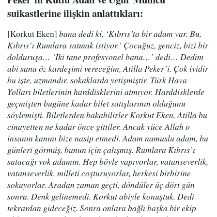
suikastlerine ilişkin anlattıkları:
[Korkut Eken]
bana dedi ki, ‘Kıbrıs’ta bir adam var. Bu,
Kıbrıs’ı Rumlara satmak istiyor.’ Çocuğuz, genciz, bizi bir
dolduruşa… ‘İki tane profesyonel bana…’ dedi… Dedim
abi sana öz kardeşimi vereceğim, Atilla Peker’i. Çok iyidir
bu işte, uzmandır, sokaklarda yetişmiştir. Türk Hava
Yolları biletlerinin harddisklerini atmıyor. Harddisklerde
geçmişten bugüne kadar bilet satışlarının olduğunu
söylemişti. Biletlerden bakabilirler Korkut Eken, Atilla bu
cinayetten ne kadar önce gittiler. Ancak yüce Allah o
insanın kanını bize nasip etmedi. Adam namuslu adam, bu
günleri görmüş, bunun için çalışmış. Rumlara Kıbrıs’ı
satacağı yok adamın. Hep böyle yapıyorlar, vatanseverlik,
vatanseverlik, milleti coşturuyorlar, herkesi birbirine
sokuyorlar. Aradan zaman geçti, döndüler üç dört gün
sonra. Denk gelinemedi. Korkut abiyle konuştuk. Dedi
tekrardan gideceğiz. Sonra onlara bağlı başka bir ekip