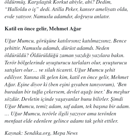
öldürmüş. Karşılaştık Korkut abiyle, abi? Dedim,
“Halloldu o iş” dedi. Atilla Peker, kanser ameliyatı oldu,
evde yatıyor. Namuslu adamdır, doğruyu anlatır.
Katil en önce gelir, Mehmet Ağar
Uğur Mumcu, görüşüne katılırsınız katılmazsınız. Bence
şehittir. Namuslu adamdı, dürüst adamdı. Neden
öldürüldü? Öldürüldüğü zaman yazdığı yazılara bakın.
Terör bölgelerinde uyuşturucu tarlaları olur, uyuşturucu
satışları olur… ve silah ticareti. Uğur Mumcu şehit
ediliyor. Yanına ilk gelen kim, katil en önce gelir, Mehmet
Ağar. Eşine diyor ki (ben eşini gıyaben tanıyorum), ‘Ben
buradan bir tuğla çekersem, devlet aşağı iner.’ Bu meşhur
sözdür. Devletin içinde yaşayanlar bunu bilirler. Şimdi
Uğur Mumcu, temiz adam, saf adam, tek başına bir adam.
… Uğur Mumcu, terörle ilgili yazıyor ama terörden
menfaat elde edenlere gelince adamı tak şehit ettiler.
Kaynak: Sendika.org, Mepa News