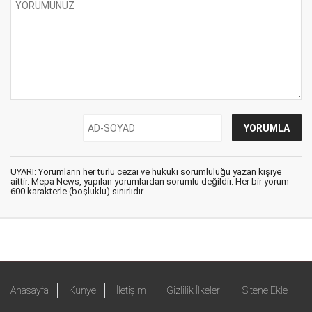
UYARI: Yorumların her türlü cezai ve hukuki sorumluluğu yazan kişiye
aittir. Mepa News, yapılan yorumlardan sorumlu değildir. Her bir yorum
600 karakterle (boşluklu) sınırlıdır.
Anasayfa
Künye
İletişim
Gizlilik İlkeleri
Sitene Ekle