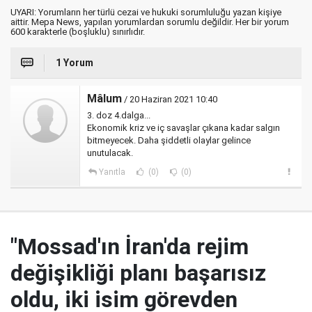
UYARI: Yorumların her türlü cezai ve hukuki sorumluluğu yazan kişiye
aittir. Mepa News, yapılan yorumlardan sorumlu değildir. Her bir yorum
600 karakterle (boşluklu) sınırlıdır.
1 Yorum
Mâlum
/ 20 Haziran 2021 10:40
3. doz 4.dalga...
Ekonomik kriz ve iç savaşlar çıkana kadar salgın
bitmeyecek. Daha şiddetli olaylar gelince
unutulacak.
Yanıtla
(0)
(0)
"Mossad'ın İran'da rejim
değişikliği planı başarısız
oldu, iki isim görevden