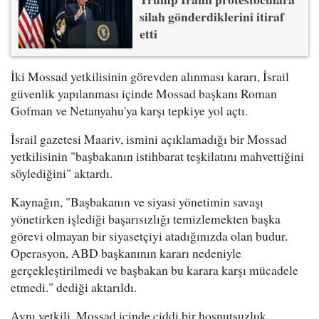
silah gönderdiklerini itiraf
etti
İki Mossad yetkilisinin görevden alınması kararı, İsrail
güvenlik yapılanması içinde Mossad başkanı Roman
Gofman ve Netanyahu'ya karşı tepkiye yol açtı.
İsrail gazetesi Maariv, ismini açıklamadığı bir Mossad
yetkilisinin "başbakanın istihbarat teşkilatını mahvettiğini
söylediğini" aktardı.
Kaynağın, "Başbakanın ve siyasi yönetimin savaşı
yönetirken işlediği başarısızlığı temizlemekten başka
görevi olmayan bir siyasetçiyi atadığınızda olan budur.
Operasyon, ABD başkanının kararı nedeniyle
gerçekleştirilmedi ve başbakan bu karara karşı mücadele
etmedi." dediği aktarıldı.
Aynı yetkili, Mossad içinde ciddi bir hoşnutsuzluk