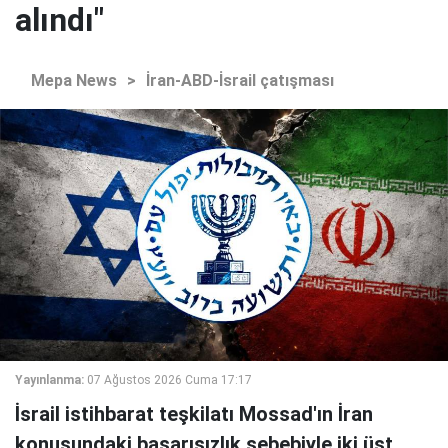
alındı"
Mepa News
>
İran-ABD-İsrail çatışması
Yayınlanma:
07 Ağustos 2026 Cuma 17:17
İsrail istihbarat teşkilatı Mossad'ın İran
konusundaki başarısızlık sebebiyle iki üst