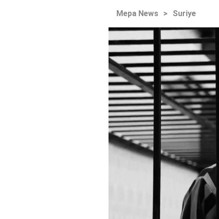
Mepa News
>
Suriye