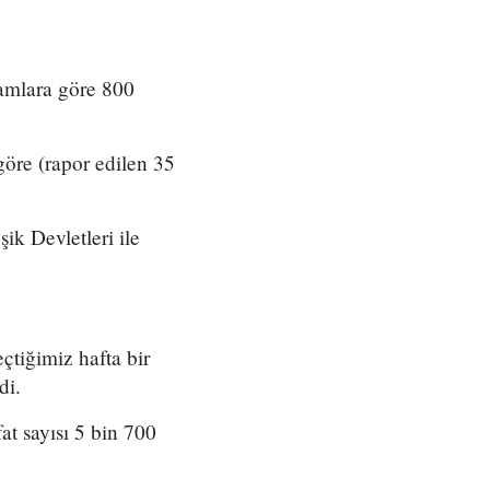
kamlara göre 800
göre (rapor edilen 35
ik Devletleri ile
çtiğimiz hafta bir
di.
t sayısı 5 bin 700