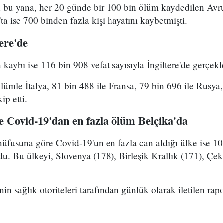
 bu yana, her 20 günde bir 100 bin ölüm kaydedilen Avru
a ise 700 binden fazla kişi hayatını kaybetmişti.
tere'de
kaybı ise 116 bin 908 vefat sayısıyla İngiltere'de gerçekle
ölümle İtalya, 81 bin 488 ile Fransa, 79 bin 696 ile Rusya
ip etti.
e Covid-19'dan en fazla ölüm Belçika'da
nüfusuna göre Covid-19'un en fazla can aldığı ülke ise 100
du. Bu ülkeyi, Slovenya (178), Birleşik Krallık (171), Çek
enin sağlık otoriteleri tarafından günlük olarak iletilen rap