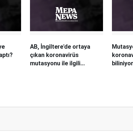
ye
AB, İngiltere'de ortaya
Mutasy
aptı?
çıkan koronavirüs
koronav
mutasyonu ile ilgili
biliniyo
önlemler için toplanıyor