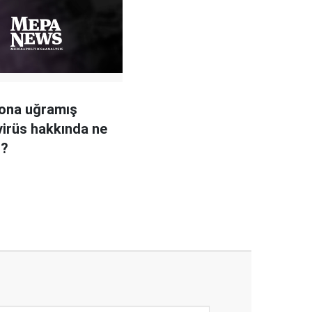
ona uğramış
irüs hakkında ne
r?