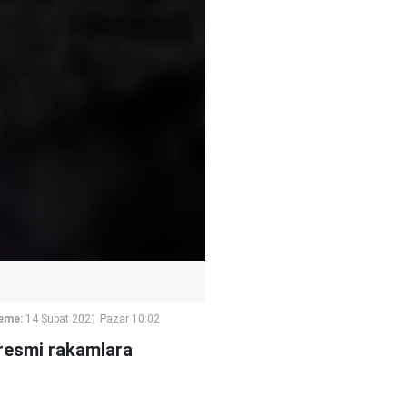
eme:
14 Şubat 2021 Pazar 10:02
 resmi rakamlara