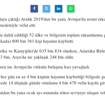
rtaya çıktığı Aralık 2019'dan bu yana Avrupa'da resmi ra
nedeniyle vefat etti.
a dahil edildiği 52 ülke ve bölgenin toplam rakamlarına 
ada) 800 bin 361 kişi hayatını kaybetti.
rika ve Karayipler'de 635 bin 834 olurken, Amerika Birleş
 bin, Asya'da ise yaklaşık 248 bin oldu.
ren ise Avrupa'da virüsün bulaşma hızı yavaşladı.
er gün en az 4 bin kişinin hayatını kaybettiği bölgede ge
üzde 14 düşüşle günde ortalama 4 bin 478 vefat kayda gir
ndan bu yana ocak ayı sonunda rekor seviyeye ulaşan vefa