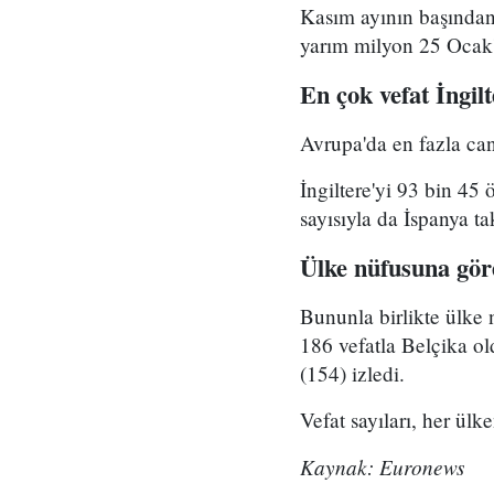
Kasım ayının başından
yarım milyon 25 Ocak't
En çok vefat İngil
Avrupa'da en fazla can 
İngiltere'yi 93 bin 45 
sayısıyla da İspanya tak
Ülke nüfusuna gör
Bununla birlikte ülke 
186 vefatla Belçika ol
(154) izledi.
Vefat sayıları, her ülk
Kaynak: Euronews