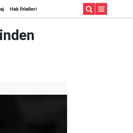
aj
Hak İhlalleri
binden