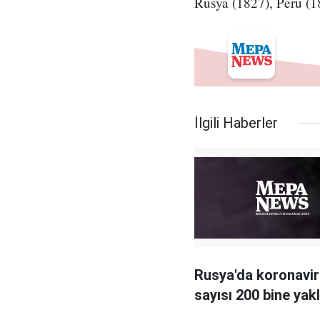
Rusya (1827), Peru (1
İlgili Haberler
Rusya'da koronavi
sayısı 200 bine yakl