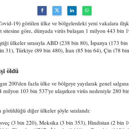
Covid-19) görülen ülke ve bölgelerdeki yeni vakalara ilişki
 sitesine göre, dünyada virüs bulaşan 1 milyon 443 bin 197 
eştiği ülkeler sırasıyla ABD (238 bin 80), İspanya (173 b
bin 31), Türkiye (89 bin 480), İran (85 bin 64), Çin (78 bi
şi öldü
lgın 200'den fazla ülke ve bölgeye yayılarak genel salgı
4 milyon 103 bin 537'ye ulaşırken virüs nedeniyle 280 bin
görüldüğü diğer ülkeler şöyle sıralandı:
İsveç (3 bin 220), Meksika (3 bin 353), Hindistan (2 bin 1