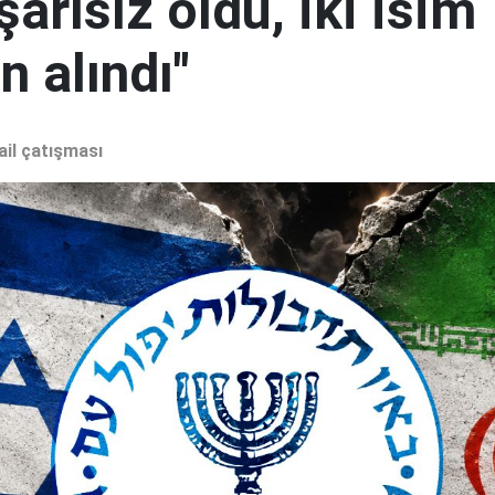
şarısız oldu, iki isim
 alındı"
ail çatışması