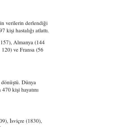
n verilerin derlendiği
kişi hastalığı atlattı.
in 157), Almanya (144
n 120) ve Fransa (56
na dönüştü. Dünya
 470 kişi hayatını
09), İsviçre (1830),