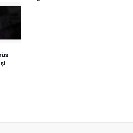
irüs
işi