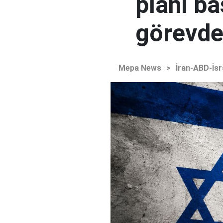
planı ba
görevden
Mepa News
>
İran-ABD-İsr