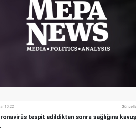
ar 10:22
Güncell
onavirüs tespit edildikten sonra sağlığına kavuşa
.