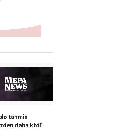
"
blo tahmin
izden daha kötü