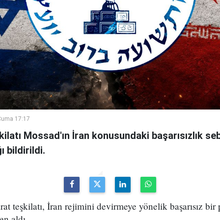
Cuma 17:17
şkilatı Mossad'ın İran konusundaki başarısızlık se
bildirildi.
arat teşkilatı, İran rejimini devirmeye yönelik başarısız bir
en aldı.