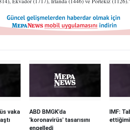
814), Ekvador (1717), İrlanda (1446) ve Portekiz (1126).
rüs vaka
ABD BMGK'da
IMF: Ta
aştı
'koronavirüs' tasarısını
ettiğim
engelledi