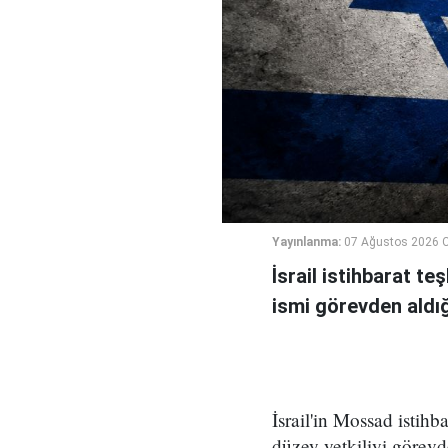
Yayınlanma:
07 Ağustos 2026 
İsrail istihbarat te
ismi görevden aldığı 
İsrail'in Mossad istihb
düzey yetkiliyi görevd