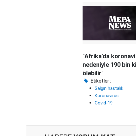
"Afrika'da koronav
nedeniyle 190 bin k
ölebilir"
Etiketler :
Salgın hastalık
Koronavirüs
Covid-19