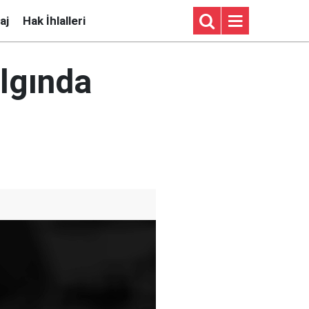
aj
Hak İhlalleri
lgında