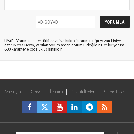
UYARI: Yorumların her türlü cezai ve hukuki sorumluluğu yazan kişiye
aittir. Mepa News, yapılan yorumlardan sorumlu değildir. Her bir yorum
600 karakterle (boşluklu) sınırlıdır.
Anasayfa
Künye
İletişim
Gizlilik İlkeleri
Sitene Ekle