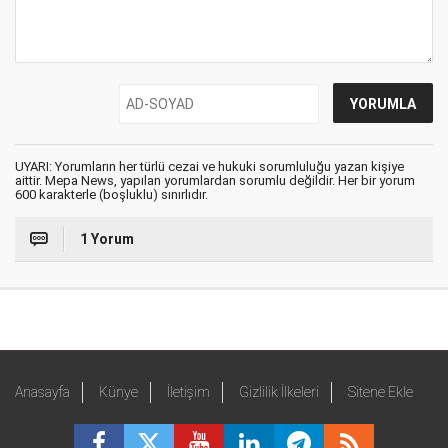
UYARI: Yorumların her türlü cezai ve hukuki sorumluluğu yazan kişiye
aittir. Mepa News, yapılan yorumlardan sorumlu değildir. Her bir yorum
600 karakterle (boşluklu) sınırlıdır.
1 Yorum
Anasayfa
Künye
İletişim
Gizlilik İlkeleri
Sitene Ekle