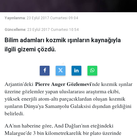
Yayınlanma:
23 Eylül 2017 Cumartesi 09:04
Güncelleme:
23 Eylül 2017 Cumartesi 10:54
Bilim adamları kozmik ışınların kaynağıyla
ilgili gizemi çözdü.
Pierre Auger Gözlemevi
Arjantin'deki
'nde kozmik ışınlar
üzerine gözlemler yapan uluslararası araştırma ekibi,
yüksek enerjili atom-altı parçacıklardan oluşan kozmik
ışınların Dünya'ya Samanyolu Galaksisi dışından geldiğini
belirledi.
AA'nın haberine göre, And Dağları'nın eteğindeki
Malargue'de 3 bin kilometrekarelik bir plato üzerinde