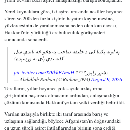
Yerel kaynaklara göre, iki aşiret arasında nesiller boyunca
süren ve 200'den fazla kişinin hayatını kaybetmesine,
yüzlercesinin de yaralanmasına neden olan kan davası,
Hakkani'nin yürüttüğü arabuluculuk görüşmeleri
sonucunda sona erdi.
په لویه پکتیا کې د خلیفه صاحب په هڅو څه باندې سل
کلنه بدي پای ته ورسېده!
pic.twitter.com/X0IkkF1maH
بشپړ راپور????
— Abdullah Raihan (@Raihan_093)
August 9, 2026
Tarafların, yıllar boyunca çok sayıda uzlaştırma
girişiminin başarısız olmasının ardından, anlaşmazlığın
çözümü konusunda Hakkani'ye tam yetki verdiği belirtildi.
Varılan uzlaşıyla birlikte iki taraf arasında barış ve
uzlaşının sağlandığı, böylece Afganistan'ın doğusundaki
en uzun süreli aşiret ihtilaflarından birinin sona erdiği