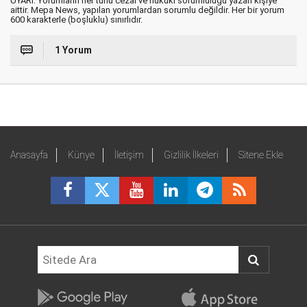
UYARI: Yorumların her türlü cezai ve hukuki sorumluluğu yazan kişiye
aittir. Mepa News, yapılan yorumlardan sorumlu değildir. Her bir yorum
600 karakterle (boşluklu) sınırlıdır.
1 Yorum
Anasayfa
Künye
İletişim
Gizlilik İlkeleri
Sitene Ekle