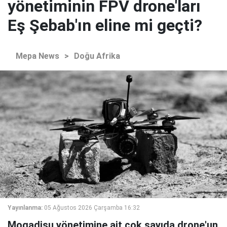
yönetiminin FPV drone'ları
Eş Şebab'ın eline mi geçti?
Mepa News
>
Doğu Afrika
Yayınlanma:
05 Ağustos 2026 Çarşamba 16:32
Mogadişu yönetimine ait çok sayıda drone'un