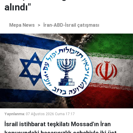
alındı"
Mepa News
>
İran-ABD-İsrail çatışması
Yayınlanma:
07 Ağustos 2026 Cuma 17:17
İsrail istihbarat teşkilatı Mossad'ın İran