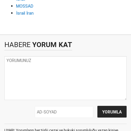
MOSSAD
İsrail İran
HABERE
YORUM KAT
UYARI: Yorumların her türlü cezai ve hukuki sorumluluğu yazan kişiye