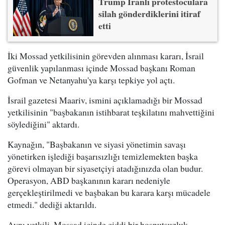
Trump İranlı protestoculara
silah gönderdiklerini itiraf
etti
İki Mossad yetkilisinin görevden alınması kararı, İsrail
güvenlik yapılanması içinde Mossad başkanı Roman
Gofman ve Netanyahu'ya karşı tepkiye yol açtı.
İsrail gazetesi Maariv, ismini açıklamadığı bir Mossad
yetkilisinin "başbakanın istihbarat teşkilatını mahvettiğini
söylediğini" aktardı.
Kaynağın, "Başbakanın ve siyasi yönetimin savaşı
yönetirken işlediği başarısızlığı temizlemekten başka
görevi olmayan bir siyasetçiyi atadığınızda olan budur.
Operasyon, ABD başkanının kararı nedeniyle
gerçekleştirilmedi ve başbakan bu karara karşı mücadele
etmedi." dediği aktarıldı.
Aynı yetkili, Mossad içinde ciddi bir hoşnutsuzluk