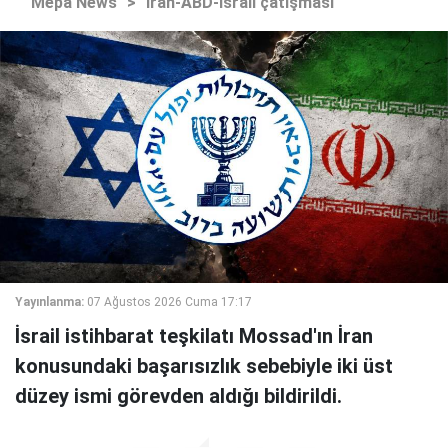
Mepa News
>
İran-ABD-İsrail çatışması
Yayınlanma:
07 Ağustos 2026 Cuma 17:17
İsrail istihbarat teşkilatı Mossad'ın İran
konusundaki başarısızlık sebebiyle iki üst
düzey ismi görevden aldığı bildirildi.