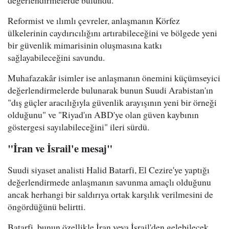
Reformist ve ılımlı çevreler, anlaşmanın Körfez
ülkelerinin caydırıcılığını artırabileceğini ve bölgede yeni
bir güvenlik mimarisinin oluşmasına katkı
sağlayabileceğini savundu.
Muhafazakâr isimler ise anlaşmanın önemini küçümseyici
değerlendirmelerde bulunarak bunun Suudi Arabistan'ın
"dış güçler aracılığıyla güvenlik arayışının yeni bir örneği
olduğunu" ve "Riyad'ın ABD'ye olan güven kaybının
göstergesi sayılabileceğini" ileri sürdü.
"İran ve İsrail'e mesaj"
Suudi siyaset analisti Halid Batarfi, El Cezire'ye yaptığı
değerlendirmede anlaşmanın savunma amaçlı olduğunu
ancak herhangi bir saldırıya ortak karşılık verilmesini de
öngördüğünü belirtti.
Batarfi, bunun özellikle İran veya İsrail'den gelebilecek