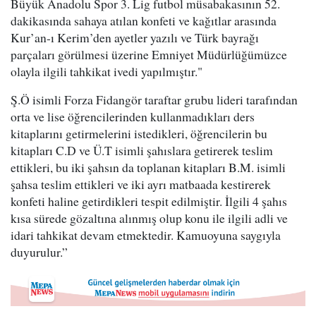
Büyük Anadolu Spor 3. Lig futbol müsabakasının 52.
dakikasında sahaya atılan konfeti ve kağıtlar arasında
Kur’an-ı Kerim’den ayetler yazılı ve Türk bayrağı
parçaları görülmesi üzerine Emniyet Müdürlüğümüzce
olayla ilgili tahkikat ivedi yapılmıştır."
Ş.Ö isimli Forza Fidangör taraftar grubu lideri tarafından
orta ve lise öğrencilerinden kullanmadıkları ders
kitaplarını getirmelerini istedikleri, öğrencilerin bu
kitapları C.D ve Ü.T isimli şahıslara getirerek teslim
ettikleri, bu iki şahsın da toplanan kitapları B.M. isimli
şahsa teslim ettikleri ve iki ayrı matbaada kestirerek
konfeti haline getirdikleri tespit edilmiştir. İlgili 4 şahıs
kısa sürede gözaltına alınmış olup konu ile ilgili adli ve
idari tahkikat devam etmektedir. Kamuoyuna saygıyla
duyurulur.”