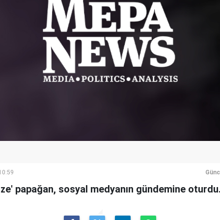
10:59
Günc
ize' papağan, sosyal medyanın gündemine oturdu