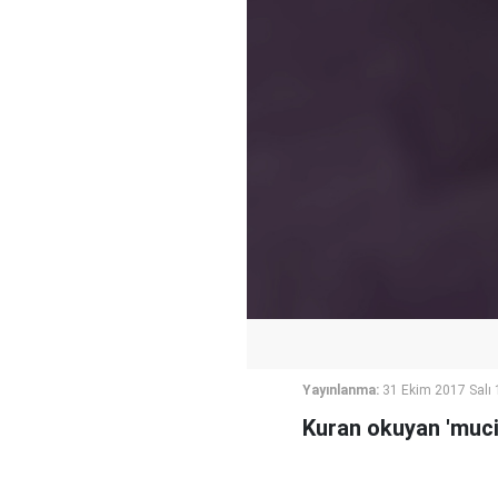
Yayınlanma:
31 Ekim 2017 Salı 
Kuran okuyan 'muc