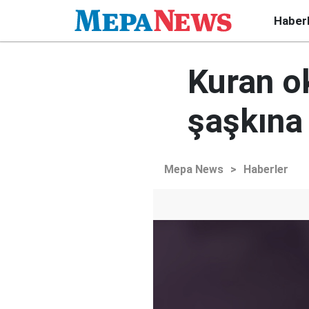
Haber
Kuran o
şaşkına 
Mepa News
>
Haberler