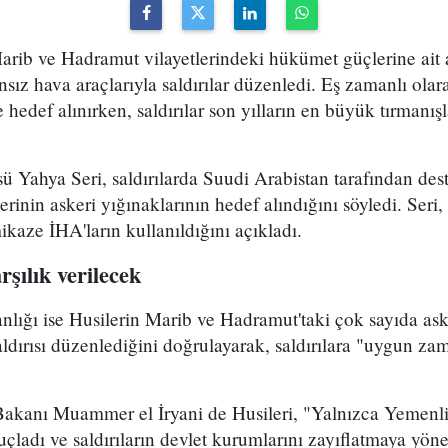
arib ve Hadramut vilayetlerindeki hükümet güçlerine ait 
ansız hava araçlarıyla saldırılar düzenledi. Eş zamanlı ola
 hedef alınırken, saldırılar son yılların en büyük tırmanış
sü Yahya Seri, saldırılarda Suudi Arabistan tarafından des
inin askeri yığınaklarının hedef alındığını söyledi. Seri
mikaze İHA'ların kullanıldığını açıkladı.
şılık verilecek
ğı ise Husilerin Marib ve Hadramut'taki çok sayıda ask
aldırısı düzenlediğini doğrulayarak, saldırılara "uygun za
kanı Muammer el İryani de Husileri, "Yalnızca Yemenli
 suçladı ve saldırıların devlet kurumlarını zayıflatmaya y