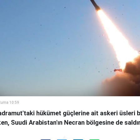
Cuma 10:59
adramut'taki hükümet güçlerine ait askeri üsleri b
rken, Suudi Arabistan'ın Necran bölgesine de saldır