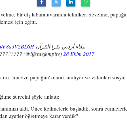
elme, bir diş labaratuvarında tekniker. Sevelme, papağan
emesi için eğitti.
com/F8a3V2BL6H
ببغاء أردني يقرأ القرآن
 شامل نيوز ???????? (@liferdefempire)
28 Ekim 2017
rtık 'mucize papağan' olarak anılıyor ve videoları sosya
tme sürecini şöyle anlattı:
nımızı aldı. Önce kelimelerle başladık, sonra cümlelerl
dan ayetler öğretmeye karar verdik"