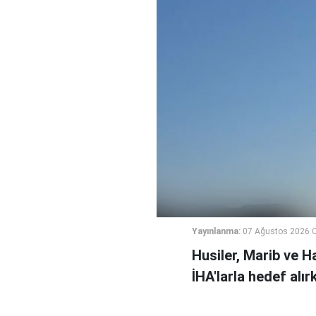
Yayınlanma:
07 Ağustos 2026 
Husiler, Marib ve H
İHA'larla hedef alı