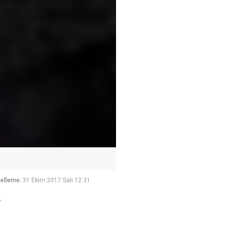
elleme:
31 Ekim 2017 Salı 12:31
.