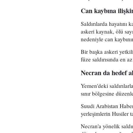
Can kaybına ilişki
Saldırılarda hayatını k
askeri kaynak, ölü say
nedeniyle can kaybının
Bir başka askeri yetki
füze saldırısında en az
Necran da hedef al
Yemen'deki saldırılar
sınır bölgesine düzenle
Suudi Arabistan Haber
yerleşimlerin Husiler t
Necran'a yönelik sald