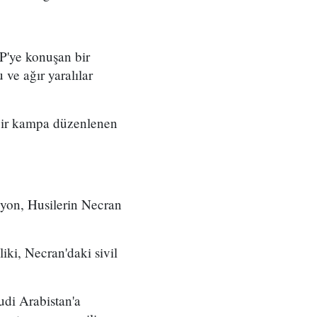
FP'ye konuşan bir
 ve ağır yaralılar
 bir kampa düzenlenen
syon, Husilerin Necran
ki, Necran'daki sivil
udi Arabistan'a