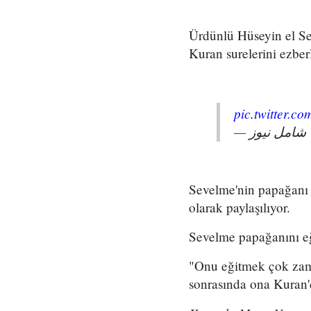
Ürdünlü Hüseyin el Sev
Kuran surelerini ezberl
pic.twitter.
—
Sevelme'nin papağanı a
olarak paylaşılıyor.
Sevelme papağanını eği
"Onu eğitmek çok zama
sonrasında ona Kuran'