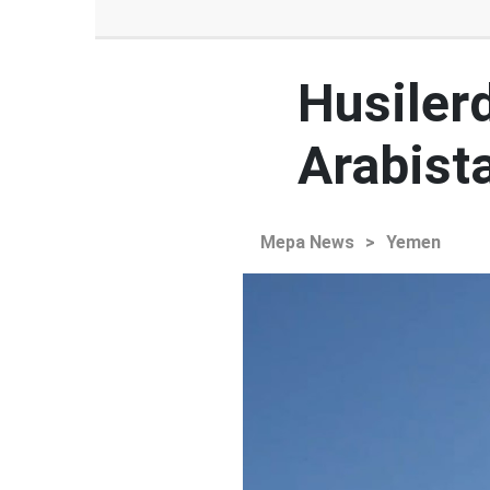
Husiler
Arabista
Mepa News
>
Yemen