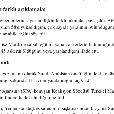
n farklı açıklamalar
aybedenlerin sayısına ilişkin farklı rakamlar paylaşıldı. A
ısının 58'e yükseldiğini, çok sayıda yaralının bulunduğunu
 artabileceğini söyledi.
li ise Marib'de sabah eğitimi yapan askerlerin bulunduğu
 45 askerin öldüğünü veya yaralandığını ifade etti.
ındı
la eş zamanlı olarak Suudi Arabistan öncülüğündeki koali
diği saldırıda 11 sivilin yaralandığını açıkladı.
 Ajansına (SPA) konuşan Koalisyon Sözcüsü Turki el Mali
arafından hedef alındığını belirtti.
ırı, Yemen'de ateşkes sürecinin başlamasından bu yana Su