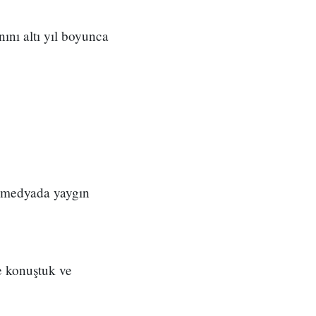
ını altı yıl boyunca
l medyada yaygın
e konuştuk ve