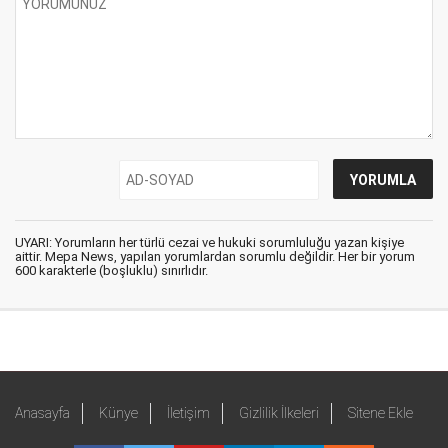
UYARI: Yorumların her türlü cezai ve hukuki sorumluluğu yazan kişiye
aittir. Mepa News, yapılan yorumlardan sorumlu değildir. Her bir yorum
600 karakterle (boşluklu) sınırlıdır.
Anasayfa
Künye
İletişim
Gizlilik İlkeleri
Sitene Ekle