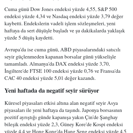
Cuma günü Dow Jones endeksi yüzde 4,55, S&P 500
endeksi yüzde 4,34 ve Nasdaq endeksi yüzde 3,79 değer
kaybetti. Endekslerin vadeli işlem sözleşmeleri, yeni
haftaya da sert düşüşle başladı ve şu dakikalarda yaklaşık
yüzde 5 düşüş kaydetti.
Avrupa'da ise cuma günü, ABD piyasalarındaki satıcılı
seyir güçlenmeden kapanan borsalar günü yükselişle
tamamladı. Almanya'da DAX endeksi yüzde 3,70,
İngiltere'de FTSE 100 endeksi yüzde 0,76 ve Fransa'da
CAC 40 endeksi yüzde 5,01 değer kazandı.
Yeni haftada da negatif seyir sürüyor
Küresel piyasaları etkisi altına alan negatif seyir Asya
piyasaları ile yeni haftaya da taşındı. Japonya borsasının
pozitif ayrıştığı günde kapanışa yakın Çin'de Şanghay
bileşik endeksi yüzde 2,3, Güney Kore'de Kospi endeksi
yüzde 4,4 ve Hong Kong'da Hang Seng endeksi yüzde 4,5