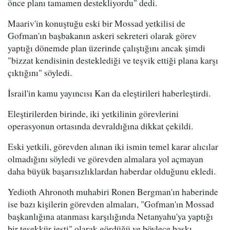
önce planı tamamen destekliyordu" dedi.
Maariv'in konuştuğu eski bir Mossad yetkilisi de
Gofman'ın başbakanın askeri sekreteri olarak görev
yaptığı dönemde plan üzerinde çalıştığını ancak şimdi
"bizzat kendisinin desteklediği ve teşvik ettiği plana karşı
çıktığını" söyledi.
İsrail'in kamu yayıncısı Kan da eleştirileri haberleştirdi.
Eleştirilerden birinde, iki yetkilinin görevlerini
operasyonun ortasında devraldığına dikkat çekildi.
Eski yetkili, görevden alınan iki ismin temel karar alıcılar
olmadığını söyledi ve görevden almalara yol açmayan
daha büyük başarısızlıklardan haberdar olduğunu ekledi.
Yedioth Ahronoth muhabiri Ronen Bergman'ın haberinde
ise bazı kişilerin görevden almaları, "Gofman'ın Mossad
başkanlığına atanması karşılığında Netanyahu'ya yaptığı
bir teşekkür jesti" olarak gördüğü ve böylece baskı