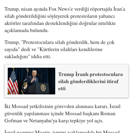
Trump, nisan ayında Fox News'e verdiği röportajda İran'a
silah gönderildiğini söyleyerek protestoların yabancı
aktörler tarafından desteklendiğini doğrular nitelikte
açıklamada bulundu.
Trump, "Protestoculara silah gönderdik, hem de çok
sayıda" dedi ve "Kürtlerin silahları kendilerine
sakladığını" iddia etti.
Trump İranlı protestoculara
silah gönderdiklerini itiraf
etti
İki Mossad yetkilisinin görevden alınması kararı, İsrail
güvenlik yapılanması içinde Mossad başkanı Roman
Gofman ve Netanyahu'ya karşı tepkiye yol açtı.
İsrail gazetesi Maariv, ismini açıklamadığı bir Mossad