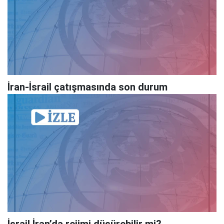
İran-İsrail çatışmasında son durum
İsrail İran’da rejimi düşürebilir mi?