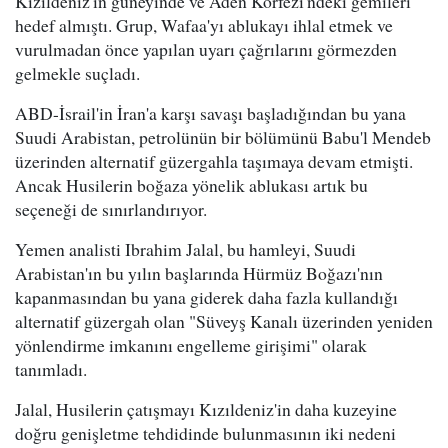
Kızıldeniz'in güneyinde ve Aden Körfezi'ndeki gemileri
hedef almıştı. Grup, Wafaa'yı ablukayı ihlal etmek ve
vurulmadan önce yapılan uyarı çağrılarını görmezden
gelmekle suçladı.
ABD-İsrail'in İran'a karşı savaşı başladığından bu yana
Suudi Arabistan, petrolünün bir bölümünü Babu'l Mendeb
üzerinden alternatif güzergahla taşımaya devam etmişti.
Ancak Husilerin boğaza yönelik ablukası artık bu
seçeneği de sınırlandırıyor.
Yemen analisti Ibrahim Jalal, bu hamleyi, Suudi
Arabistan'ın bu yılın başlarında Hürmüz Boğazı'nın
kapanmasından bu yana giderek daha fazla kullandığı
alternatif güzergah olan "Süveyş Kanalı üzerinden yeniden
yönlendirme imkanını engelleme girişimi" olarak
tanımladı.
Jalal, Husilerin çatışmayı Kızıldeniz'in daha kuzeyine
doğru genişletme tehdidinde bulunmasının iki nedeni