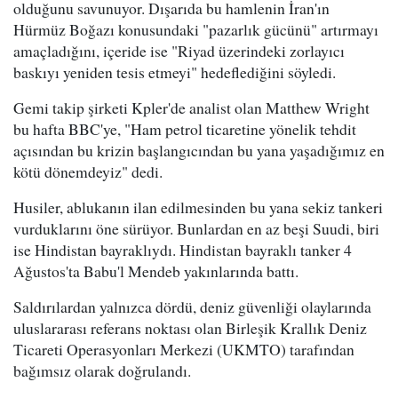
olduğunu savunuyor. Dışarıda bu hamlenin İran'ın
Hürmüz Boğazı konusundaki "pazarlık gücünü" artırmayı
amaçladığını, içeride ise "Riyad üzerindeki zorlayıcı
baskıyı yeniden tesis etmeyi" hedeflediğini söyledi.
Gemi takip şirketi Kpler'de analist olan Matthew Wright
bu hafta BBC'ye, "Ham petrol ticaretine yönelik tehdit
açısından bu krizin başlangıcından bu yana yaşadığımız en
kötü dönemdeyiz" dedi.
Husiler, ablukanın ilan edilmesinden bu yana sekiz tankeri
vurduklarını öne sürüyor. Bunlardan en az beşi Suudi, biri
ise Hindistan bayraklıydı. Hindistan bayraklı tanker 4
Ağustos'ta Babu'l Mendeb yakınlarında battı.
Saldırılardan yalnızca dördü, deniz güvenliği olaylarında
uluslararası referans noktası olan Birleşik Krallık Deniz
Ticareti Operasyonları Merkezi (UKMTO) tarafından
bağımsız olarak doğrulandı.