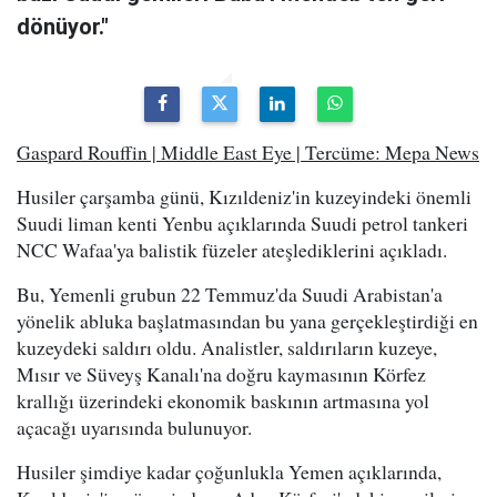
dönüyor."
Gaspard Rouffin | Middle East Eye | Tercüme: Mepa News
Husiler çarşamba günü, Kızıldeniz'in kuzeyindeki önemli
Suudi liman kenti Yenbu açıklarında Suudi petrol tankeri
NCC Wafaa'ya balistik füzeler ateşlediklerini açıkladı.
Bu, Yemenli grubun 22 Temmuz'da Suudi Arabistan'a
yönelik abluka başlatmasından bu yana gerçekleştirdiği en
kuzeydeki saldırı oldu. Analistler, saldırıların kuzeye,
Mısır ve Süveyş Kanalı'na doğru kaymasının Körfez
krallığı üzerindeki ekonomik baskının artmasına yol
açacağı uyarısında bulunuyor.
Husiler şimdiye kadar çoğunlukla Yemen açıklarında,