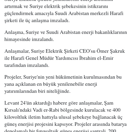
artırmak ve Suriye elektrik şebekesinin istikrarını
güçlendirmek amacıyla Suudi Arabistan merkezli Harafi
şirketi ile üç anlaşma imzaladı.
Anlaşma, Suriye ve Suudi Arabistan enerji bakanlıklarının
himayesinde imzalandı.
Anlaşmalar, Suriye Elektrik Şirketi CEO'su Ömer Şakruk
ile Harafi Genel Müdür Yardımcısı İbrahim el-Emir
tarafından imzalandı.
Projeler, Suriye'nin yeni hükümetinin kurulmasından bu
yana açıklanan en büyük yenilenebilir enerji
yatırımlarından biri niteliğinde.
Levant 24'ün aktardığı habere göre anlaşmalar, Şam
Kırsalı'ndaki Vadi er-Rabi bölgesinde kurulacak ve 400
kilovoltluk iletim hattıyla ulusal şebekeye bağlanacak üç
güneş enerjisi projesini kapsıyor. Projeler arasında batarya
depolamalı bir fotovoltaik güneş enerjisi santrali, 200