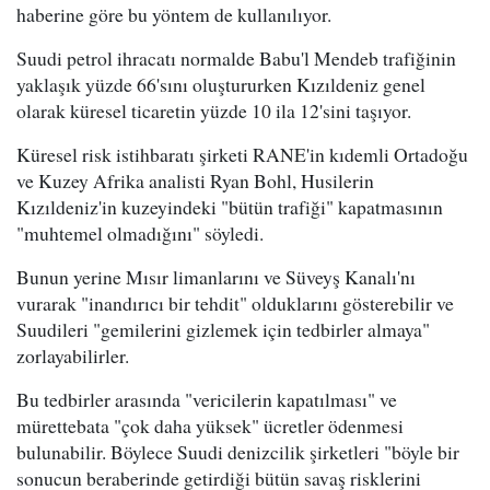
haberine göre bu yöntem de kullanılıyor.
Suudi petrol ihracatı normalde Babu'l Mendeb trafiğinin
yaklaşık yüzde 66'sını oluştururken Kızıldeniz genel
olarak küresel ticaretin yüzde 10 ila 12'sini taşıyor.
Küresel risk istihbaratı şirketi RANE'in kıdemli Ortadoğu
ve Kuzey Afrika analisti Ryan Bohl, Husilerin
Kızıldeniz'in kuzeyindeki "bütün trafiği" kapatmasının
"muhtemel olmadığını" söyledi.
Bunun yerine Mısır limanlarını ve Süveyş Kanalı'nı
vurarak "inandırıcı bir tehdit" olduklarını gösterebilir ve
Suudileri "gemilerini gizlemek için tedbirler almaya"
zorlayabilirler.
Bu tedbirler arasında "vericilerin kapatılması" ve
mürettebata "çok daha yüksek" ücretler ödenmesi
bulunabilir. Böylece Suudi denizcilik şirketleri "böyle bir
sonucun beraberinde getirdiği bütün savaş risklerini