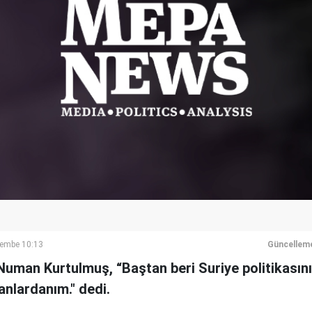
şembe 10:13
Güncellem
man Kurtulmuş, “Baştan beri Suriye politikasının
anlardanım." dedi.