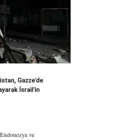
kistan, Gazze'de
ayarak İsrail'in
, Endonezya ve