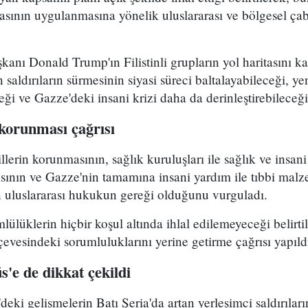
asının uygulanmasına yönelik uluslararası ve bölgesel çabal
ı Donald Trump'ın Filistinli grupların yol haritasını kab
saldırıların sürmesinin siyasi süreci baltalayabileceği, y
eği ve Gazze'deki insani krizi daha da derinleştirebileceğ
n korunması çağrısı
villerin korunmasının, sağlık kuruluşları ile sağlık ve insan
sının ve Gazze'nin tamamına insani yardım ile tıbbi malz
ın uluslararası hukukun gereği olduğunu vurguladı.
lüklerin hiçbir koşul altında ihlal edilemeyeceği belirtile
çevesindeki sorumluluklarını yerine getirme çağrısı yapıld
s'e de dikkat çekildi
deki gelişmelerin Batı Şeria'da artan yerleşimci saldırıları