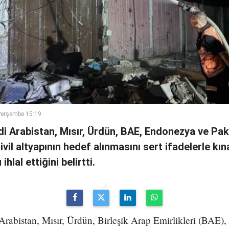
Perşembe 15:19
di Arabistan, Mısır, Ürdün, BAE, Endonezya ve Pa
sivil altyapının hedef alınmasını sert ifadelerle kın
hlal ettiğini belirtti.
Arabistan, Mısır, Ürdün, Birleşik Arap Emirlikleri (BAE)