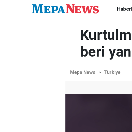
Haber
Kurtulmu
beri yanl
Mepa News
>
Türkiye