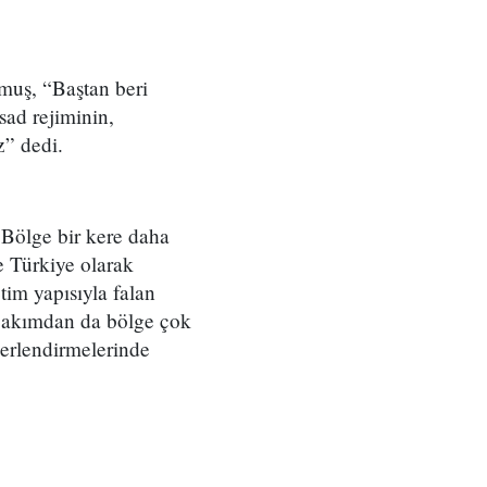
uş, “Baştan beri
sad rejiminin,
z” dedi.
 Bölge bir kere daha
e Türkiye olarak
im yapısıyla falan
 bakımdan da bölge çok
ğerlendirmelerinde