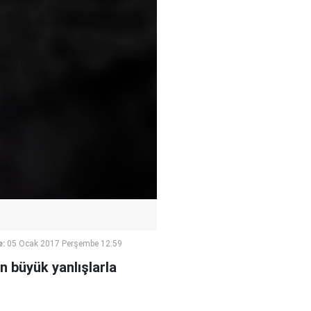
e:
05 Ocak 2017 Perşembe 12:59
 büyük yanlışlarla