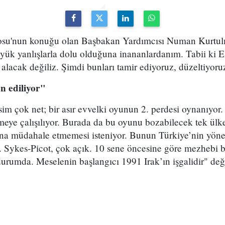
osu'nun konuğu olan Başbakan Yardımcısı Numan Kurtulm
üyük yanlışlarla dolu olduğuna inananlardanım. Tabii ki E
 alacak değiliz. Şimdi bunları tamir ediyoruz, düzeltiyoru
n ediliyor"
m çok net; bir asır evvelki oyunun 2. perdesi oynanıyor.
meye çalışılıyor. Burada da bu oyunu bozabilecek tek ülk
na müdahale etmemesi isteniyor. Bunun Türkiye’nin yönet
 2. Sykes-Picot, çok açık. 10 sene öncesine göre mezhebi
urumda. Meselenin başlangıcı 1991 Irak’ın işgalidir" de