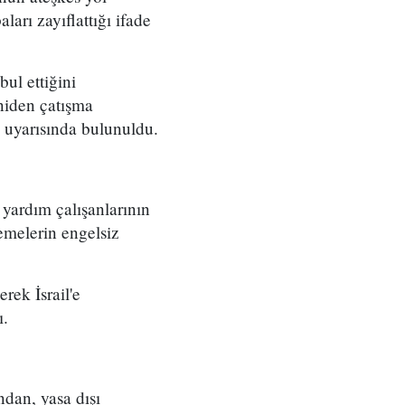
arı zayıflattığı ifade
ul ettiğini
eniden çatışma
i uyarısında bulunuldu.
i yardım çalışanlarının
emelerin engelsiz
rek İsrail'e
ı.
ndan, yasa dışı