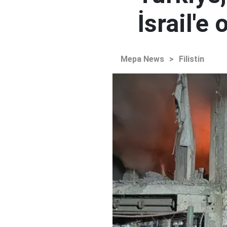
İsrail'e
Mepa News
>
Filistin