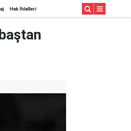
aj
Hak İhlalleri
 baştan