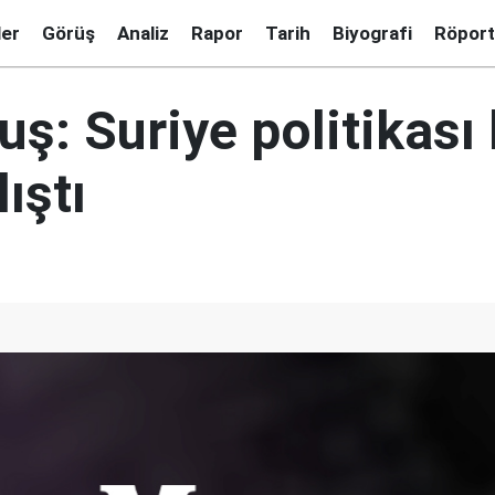
ler
Görüş
Analiz
Rapor
Tarih
Biyografi
Röport
ş: Suriye politikası
ıştı