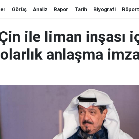
ler
Görüş
Analiz
Rapor
Tarih
Biyografi
Röport
Çin ile liman inşası i
dolarlık anlaşma imza