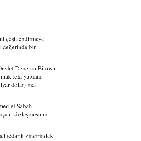
ni çeşitlendirmeye
r değerinde bir
 Devlet Denetim Bürosu
amak için yapılan
lyar dolar) mal
med el Sabah,
nşaat sözleşmesinin
el tedarik zincirindeki