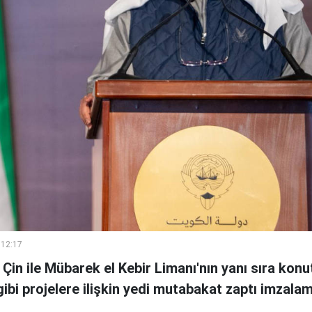
 12:17
 Çin ile Mübarek el Kebir Limanı'nın yanı sıra konu
 gibi projelere ilişkin yedi mutabakat zaptı imzalam