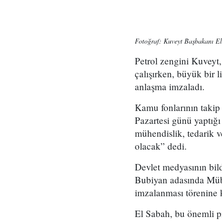
Fotoğraf: Kuveyt Başbakanı E
Petrol zengini Kuveyt,
çalışırken, büyük bir 
anlaşma imzaladı.
Kamu fonlarının takip
Pazartesi günü yaptığ
mühendislik, tedarik v
olacak” dedi.
Devlet medyasının bi
Bubiyan adasında Müba
imzalanması törenine k
El Sabah, bu önemli pr