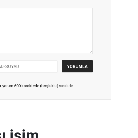
yorum 600 karakterle (boşluklu) sınırlıdır.
ı isim