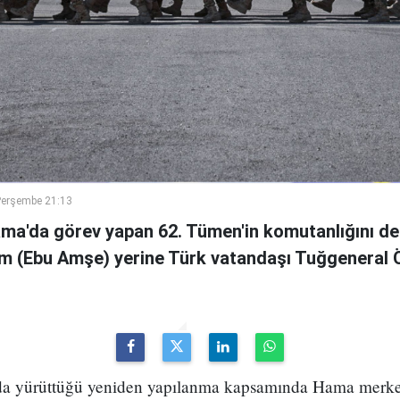
Perşembe 21:13
ama'da görev yapan 62. Tümen'in komutanlığını de
m (Ebu Amşe) yerine Türk vatandaşı Tuğgenera
uda yürüttüğü yeniden yapılanma kapsamında Hama merke