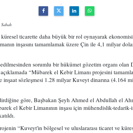
l Sabah
 küresel ticarette daha büyük bir rol oynayarak ekonomisi
limanın inşasını tamamlamak üzere Çin ile 4,1 milyar dola
 edilmesinden sorumlu bir hükümet gözetim organı olan
ı açıklamada “Mübarek el Kebir Limanı projesini tamaml
e inşaat sözleşmesi 1.28 milyar Kuveyt dinarına (4.164 mi
ldirdiğine göre, Başbakan Şeyh Ahmed el Abdullah el Ah
rek el Kebir Limanının inşası için mühendislik-tedarik-i
atıldı.
ojenin “Kuveyt'in bölgesel ve uluslararası ticaret ve küres