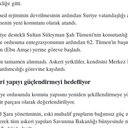
iğe gitti.
ed rejiminin devrilmesinin ardından Suriye vatandaşlığı
enin yeni komutanı olarak atandı.
kiye destekli Sultan Süleyman Şah Tümeni'nin komutanlığ
ye ordusuna entegrasyonunun ardından 62. Tümen'in başın
 (Ebu Amşe) yerine göreve başladı.
 tamamen alınmadı. Askeri yetkililer, kendisini Merkez B
dımcılığı görevine kaydırdı.
i yapıyı güçlendirmeyi hedefliyor
riye ordusunda komuta yapısını yeniden şekillendirmeye y
r parçası olarak değerlendiriliyor.
Şara yönetiminin, eski muhalif grupların bağımsız güç 
yerek tüm askeri yapıları Savunma Bakanlığı bünyesinde 