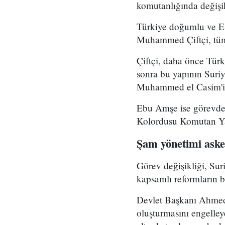
komutanlığında değişikl
Türkiye doğumlu ve Es
Muhammed Çiftçi, tüm
Çiftçi, daha önce Tür
sonra bu yapının Suri
Muhammed el Casim'in
Ebu Amşe ise görevden
Kolordusu Komutan Yar
Şam yönetimi asker
Görev değişikliği, Su
kapsamlı reformların bi
Devlet Başkanı Ahmed 
oluşturmasını engelle