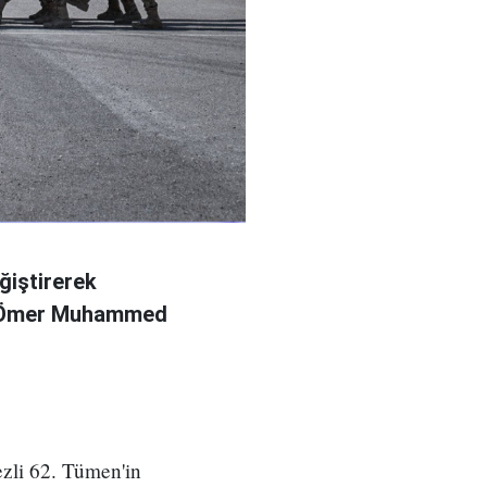
ğiştirerek
l Ömer Muhammed
zli 62. Tümen'in