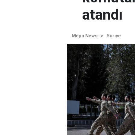
atandı
Mepa News
>
Suriye