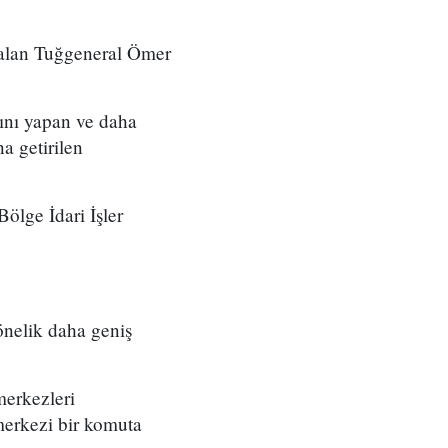
 alan Tuğgeneral Ömer
ını yapan ve daha
a getirilen
ölge İdari İşler
önelik daha geniş
merkezleri
merkezi bir komuta