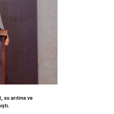
t, su arıtma ve
ıştı.