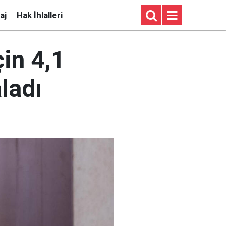
aj
Hak İhlalleri
çin 4,1
ladı