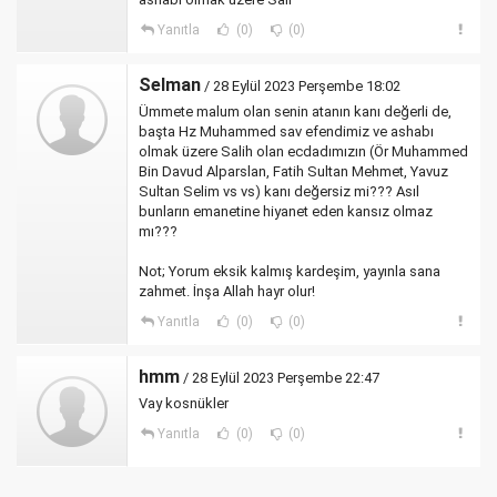
Yanıtla
(0)
(0)
Selman
/ 28 Eylül 2023 Perşembe 18:02
Ümmete malum olan senin atanın kanı değerli de,
başta Hz Muhammed sav efendimiz ve ashabı
olmak üzere Salih olan ecdadımızın (Ör Muhammed
Bin Davud Alparslan, Fatih Sultan Mehmet, Yavuz
Sultan Selim vs vs) kanı değersiz mi??? Asıl
bunların emanetine hiyanet eden kansız olmaz
mı???
Not; Yorum eksik kalmış kardeşim, yayınla sana
zahmet. İnşa Allah hayr olur!
Yanıtla
(0)
(0)
hmm
/ 28 Eylül 2023 Perşembe 22:47
Vay kosnükler
Yanıtla
(0)
(0)