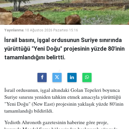
Yayınlanma:
10 Ağustos 2026 Pazartesi 15:16
İsrail basını, işgal ordusunun Suriye sınırında
yürüttüğü "Yeni Doğu" projesinin yüzde 80'inin
tamamlandığını belirtti.
İsrail ordusunun, işgal altındaki Golan Tepeleri boyunca
Suriye sınırını yeniden tahkim etmek amacıyla yürüttüğü
"Yeni Doğu" (New East) projesinin yaklaşık yüzde 80'inin
tamamlandığı bildirildi.
Yedioth Ahronoth gazetesinin haberine göre proje,
kuzeyde Mecdel Şems bölgesinden başlayarak güneyde