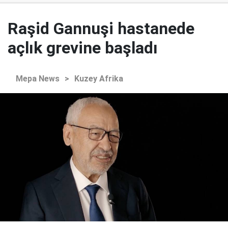
Raşid Gannuşi hastanede
açlık grevine başladı
Mepa News
>
Kuzey Afrika