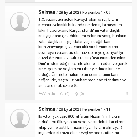
Selman
/ 28 Eylül 2023 Perşembe 17:09
T.C. vatandaşı aslen Kuveytli olan yazar, bizim
meşhur Selanikli hakkında ne demiş bilmiyorum
lakin haberekonu Kürşat Efendi'nin vatandaşlık
anlayışı daha çok dikkatimi çekti! Neymiş, bunların
vatandaşlık anlayışı dolar yeşili değil, kan
kırmızısıymışmış!?? Yani aklı sıra benim atamı
sevmeyen vatandaş olamaz demeye getiriyor! İyi
güzel de; Nutuk 2. Cilt 713. sayfaya istinaden İslam
Dini'ni istemediğini cümle aleme ilan eden ve gerek
amel gerekse söylemleri itibariyle dinen kim ne
olduğu Ümmete malum olan senin atanın kanı
değerli de, başta Hz Muhammed sav efendimiz ve
ashabı olmak üzere Sali
Yanıtla
(0)
(0)
Selman
/ 28 Eylül 2023 Perşembe 17:11
İlaveten yaklaşık 800 yıl İslam Nizamı'nın hakim
olduğu bu ülkeye olan sevgi ve sadakat, bu nizamı
yıkıp yerine batıl bir nizamı (yani İslami olmayan)
inşa eden atanıza olan sevgi ve sadakattan mı