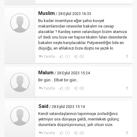
Muslim
/ 28 Eylül 2023 16:33
Bu kadar önemliyse eğer şahsı kuvyet
makamlarından istesinler bakalım ne cevap
alacaklar ? Kardeş senin vatandaşın bizim atamıza
uf dedi onu bize ver hapse tıkalım falan desinlerde
bakalım neyle karşılacaklar. Putperestliğin bile en
düşüğü, en ahlaksızı bize düştü ne yazık ki.
Yanıtla
(1)
(0)
Malum
/ 28 Eylül 2023 15:24
Bir gün... Elbet bir gün...
Yanıtla
(0)
(0)
Said
/ 28 Eylül 2023 15:14
Kendi vatandaşlarınızı tapınmaya zorladığınız
yetmiyor sıra dünyaya geldi, memleketi gülünç
durumlara düşürüyorsunuz, yuh olsun size.
Yanıtla
(1)
(0)