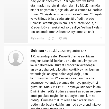
geçiyor ilk önce????? Eğer öyle diyor ve birde
utanmadan nefsinizi halen İslam ile Müslümanlığa
nispet ediyorsanız, açın okuyun o zaman Mücadele
Suresi 22. Ayeti, açın okuyun Tevbe Suresi 23. Ayeti
vs vs!!! Euzu billa... Yada artık itiraf edin, bizde
Selanikli atamız gibi İslam Dini'ni istemiyoruz, bu
yüzden böyle hareket ediyoruz diye! Vel hasıl kelam
dini anlamda oranızı buranızı oynatmayın artık
Yanıtla
(0)
(0)
Selman
/ 28 Eylül 2023 Perşembe 17:51
T.C. vatandaşı aslen Kuveytli olan yazar, bizim
meşhur Selanikli hakkında ne demiş bilmiyorum
lakin haberekonu Kürşat Efendi'nin vatandaşlık
anlayışı daha çok dikkatimi çekti! Neymiş, bunların
vatandaşlık anlayışı dolar yeşili değil, kan
kırmızısıymışmış!?? Yani aklı sıra benim atamı
sevmeyen vatandaş olamaz demeye getiriyor! İyi
güzel de; Nutuk 2. Cilt 713. sayfaya istinaden İslam
Dini'ni istemediğini cümle aleme ilan eden ve gerek
amel gerekse söylemleri itibariyle dinen kim ne
olduğu Ümmete malum olan senin atanın kanı
değerli de, başta Hz Muhammed sav efendimiz ve
ashabı olmak üzere Sali